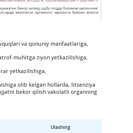
huquqlari va qonuniy manfaatlariga,
trof-muhitga ziyon yetkazilishiga,
rar yetkazilishiga,
nishiga olib kelgan hollarda, litsenziya
jjatni bekor qilish vakolatli organning
Ulashing