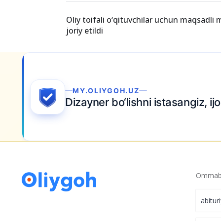
Oliy toifali o‘qituvchilar uchun maqsadli
joriy etildi
Ommabo
abitur