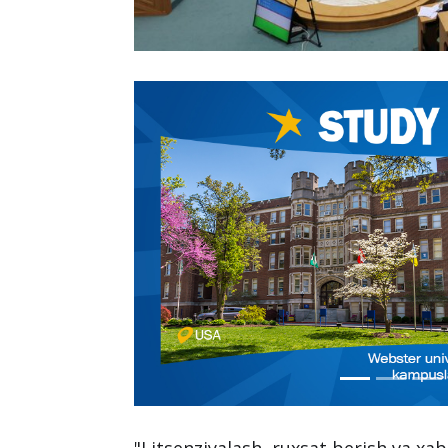
"Litsenziyalash, ruxsat berish va xab