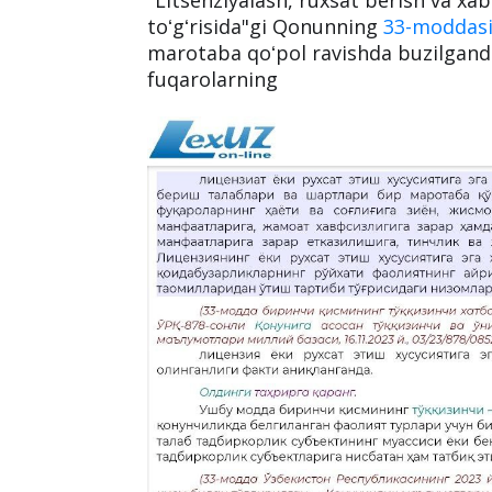
toʻgʻrisida"gi Qonunning
33-moddas
marotaba qoʻpol ravishda buzilgand
fuqarolarning