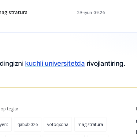
 magistratura
29-iyun 09:26
p teglar
iyent
qabul2026
yotoqxona
magistratura