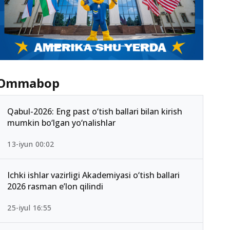
Ommabop
Qabul-2026: Eng past o‘tish ballari bilan kirish
mumkin bo‘lgan yo‘nalishlar
13-iyun 00:02
Ichki ishlar vazirligi Akademiyasi o‘tish ballari
2026 rasman e’lon qilindi
25-iyul 16:55