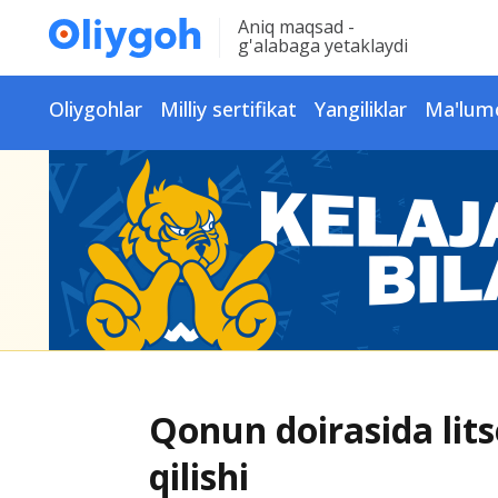
Aniq maqsad -
g'alabaga yetaklaydi
Oliygohlar
Milliy sertifikat
Yangiliklar
Ma'lum
Qonun doirasida lit
qilishi