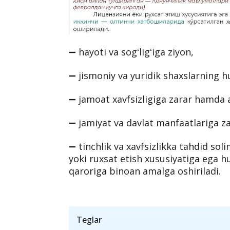
➖ hayoti va sogʻligʻiga ziyon,
➖ jismoniy va yuridik shaxslarning 
➖ jamoat xavfsizligiga zarar hamda a
➖ jamiyat va davlat manfaatlariga za
➖ tinchlik va xavfsizlikka tahdid soli
yoki ruxsat etish xususiyatiga ega hu
qaroriga binoan amalga oshiriladi.
Teglar