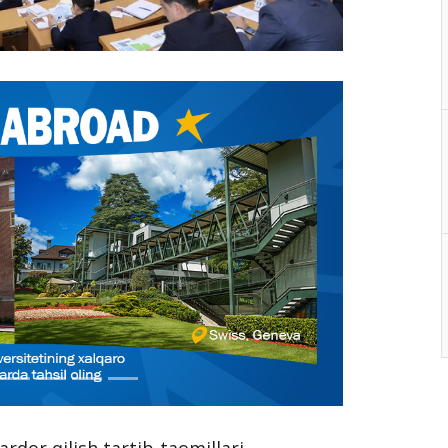
ardor qilish tartib-taomillari