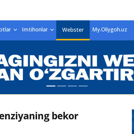
otlar
Imtihonlar
My.Oliygoh.uz
Webster
senziyaning bekor