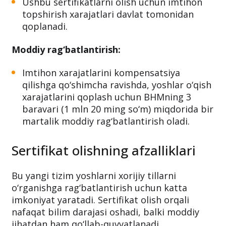
Ushbu sertifikatlarni olish uchun imtihon
topshirish xarajatlari davlat tomonidan
qoplanadi.
Moddiy rag‘batlantirish:
Imtihon xarajatlarini kompensatsiya
qilishga qo‘shimcha ravishda, yoshlar o‘qish
xarajatlarini qoplash uchun BHMning 3
baravari (1 mln 20 ming so‘m) miqdorida bir
martalik moddiy rag‘batlantirish oladi.
Sertifikat olishning afzalliklari
Bu yangi tizim yoshlarni xorijiy tillarni
o‘rganishga rag‘batlantirish uchun katta
imkoniyat yaratadi. Sertifikat olish orqali
nafaqat bilim darajasi oshadi, balki moddiy
jihatdan ham qo‘llab-quvvatlanadi.