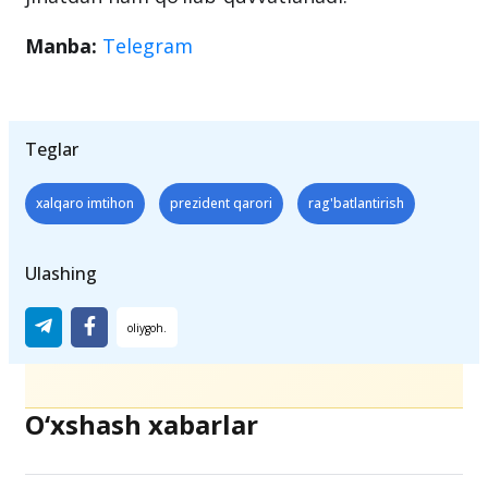
Manba:
Telegram
Teglar
xalqaro imtihon
prezident qarori
rag'batlantirish
Ulashing
O‘xshash xabarlar