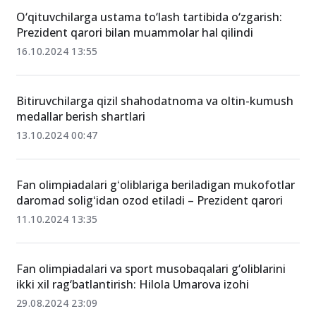
O‘qituvchilarga ustama to‘lash tartibida o‘zgarish:
Prezident qarori bilan muammolar hal qilindi
16.10.2024 13:55
Bitiruvchilarga qizil shahodatnoma va oltin-kumush
medallar berish shartlari
13.10.2024 00:47
Fan olimpiadalari gʻoliblariga beriladigan mukofotlar
daromad soligʻidan ozod etiladi – Prezident qarori
11.10.2024 13:35
Fan olimpiadalari va sport musobaqalari g‘oliblarini
ikki xil rag‘batlantirish: Hilola Umarova izohi
29.08.2024 23:09