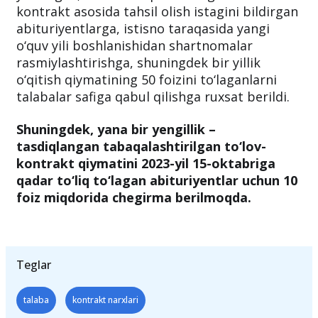
2023/2024-o‘quv yili qabulida to‘plagan ballari
tasdiqlangan qabul parametrlari chegarasiga
yetmagan, lekin tabaqalashtirilgan to‘lov-
kontrakt asosida tahsil olish istagini bildirgan
abituriyentlarga, istisno taraqasida yangi
o‘quv yili boshlanishidan shartnomalar
rasmiylashtirishga, shuningdek bir yillik
o‘qitish qiymatining 50 foizini to‘laganlarni
talabalar safiga qabul qilishga ruxsat berildi.
Shuningdek, yana bir yengillik –
tasdiqlangan tabaqalashtirilgan to‘lov-
kontrakt qiymatini 2023-yil 15-oktabriga
qadar to‘liq to‘lagan abituriyentlar uchun 10
foiz miqdorida chegirma berilmoqda.
Teglar