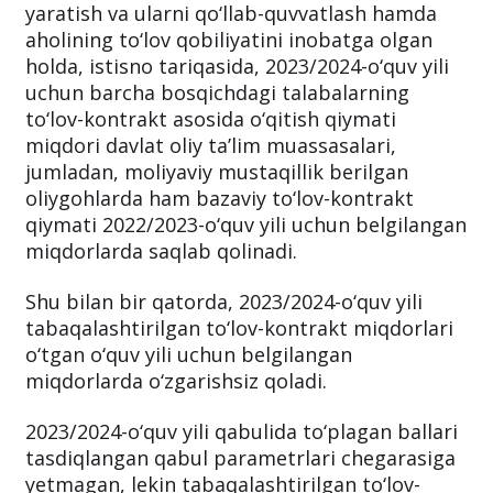
kontrakt miqdorlari oshirilmaydigan bo‘ldi.
Talabalar va ularning ota-onalariga yengillik
yaratish va ularni qo‘llab-quvvatlash hamda
aholining to‘lov qobiliyatini inobatga olgan
holda, istisno tariqasida, 2023/2024-o‘quv yili
uchun barcha bosqichdagi talabalarning
to‘lov-kontrakt asosida o‘qitish qiymati
miqdori davlat oliy ta’lim muassasalari,
jumladan, moliyaviy mustaqillik berilgan
oliygohlarda ham bazaviy to‘lov-kontrakt
qiymati 2022/2023-o‘quv yili uchun belgilangan
miqdorlarda saqlab qolinadi.
Shu bilan bir qatorda, 2023/2024-o‘quv yili
tabaqalashtirilgan to‘lov-kontrakt miqdorlari
o‘tgan o‘quv yili uchun belgilangan
miqdorlarda o‘zgarishsiz qoladi.