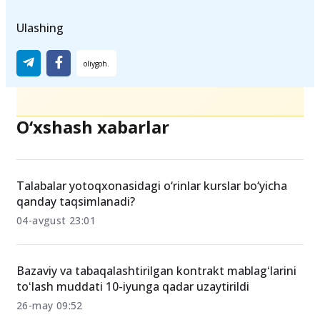
talaba
kontrakt narxlari
Ulashing
O‘xshash xabarlar
Talabalar yotoqxonasidagi o‘rinlar kurslar bo‘yicha
qanday taqsimlanadi?
04-avgust 23:01
Bazaviy va tabaqalashtirilgan kontrakt mablagʻlarini