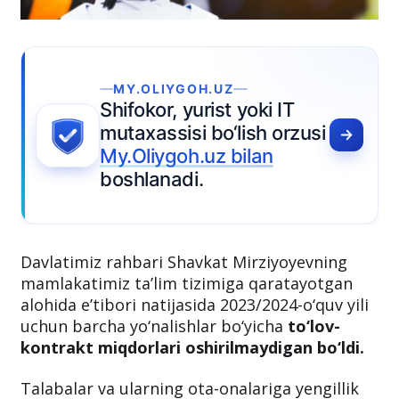
MY.OLIYGOH.UZ
Shifokor, yurist yoki IT
mutaxassisi bo‘lish orzusi
My.Oliygoh.uz bilan
boshlanadi.
Davlatimiz rahbari Shavkat Mirziyoyevning
mamlakatimiz ta’lim tizimiga qaratayotgan
alohida e’tibori natijasida 2023/2024-o‘quv yili
uchun barcha yo‘nalishlar bo‘yicha
to‘lov-