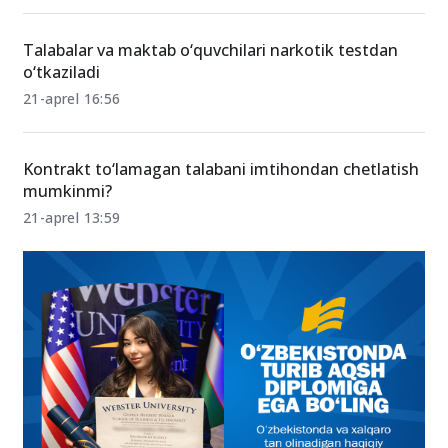
toʻlash muddati 10-iyunga qadar uzaytirildi
26-may 09:52
Talabalar va maktab o‘quvchilari narkotik testdan
o‘tkaziladi
21-aprel 16:56
Kontrakt to‘lamagan talabani imtihondan chetlatish
mumkinmi?
21-aprel 13:59