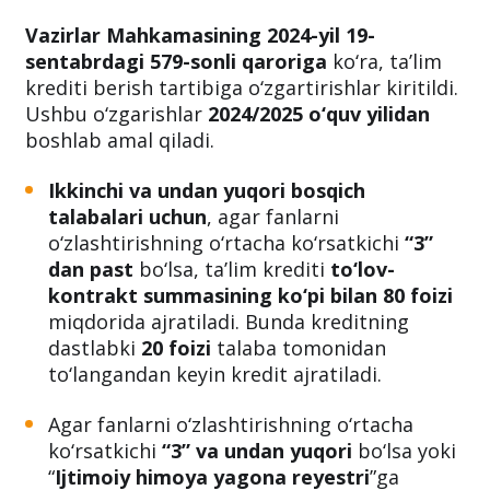
Vazirlar Mahkamasining 2024-yil 19-
sentabrdagi 579-sonli qaroriga
ko‘ra, ta’lim
krediti berish tartibiga o‘zgartirishlar kiritildi.
Ushbu o‘zgarishlar
2024/2025 o‘quv yilidan
boshlab amal qiladi.
Ikkinchi va undan yuqori bosqich
talabalari uchun
, agar fanlarni
o‘zlashtirishning o‘rtacha ko‘rsatkichi
“3”
dan past
bo‘lsa, ta’lim krediti
to‘lov-
kontrakt summasining ko‘pi bilan 80 foizi
miqdorida ajratiladi. Bunda kreditning
dastlabki
20 foizi
talaba tomonidan
to‘langandan keyin kredit ajratiladi.
Agar fanlarni o‘zlashtirishning o‘rtacha
ko‘rsatkichi
“3” va undan yuqori
bo‘lsa yoki
“
Ijtimoiy himoya yagona reyestri
”ga