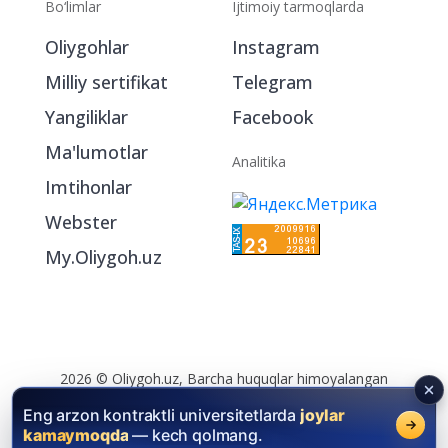
Bo‘limlar
Ijtimoiy tarmoqlarda
Oliygohlar
Instagram
Milliy sertifikat
Telegram
Yangiliklar
Facebook
Ma'lumotlar
Analitika
Imtihonlar
Webster
My.Oliygoh.uz
2026 © Oliygoh.uz, Barcha huquqlar himoyalangan
Reklama
/
Foydalanish shartlari
Eng arzon kontraktli universitetlarda
joylar
kamaymoqda
— kech qolmang.