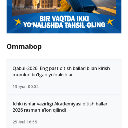
Ommabop
Qabul-2026: Eng past o‘tish ballari bilan kirish
mumkin bo‘lgan yo‘nalishlar
13-iyun 00:02
Ichki ishlar vazirligi Akademiyasi o‘tish ballari
2026 rasman e’lon qilindi
25-iyul 16:55