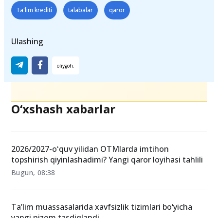
Ta'lim krediti
talabalar
qaror
Ulashing
O‘xshash xabarlar
2026/2027-oʻquv yilidan OTMlarda imtihon
topshirish qiyinlashadimi? Yangi qaror loyihasi tahlili
Bugun, 08:38
Ta’lim muassasalarida xavfsizlik tizimlari bo‘yicha
yangi nizom tasdiqlandi