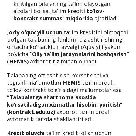
kiritilgan oilalarning ta’lim olayotgan
a’zolari bo‘lsa, ta’lim krediti
to‘lov-
kontrakt summasi miqdorida
ajratiladi.
Joriy o‘quv yili uchun
ta’lim kreditini olmoqchi
bo‘lgan talabaning fanlarni o‘zlashtirishning
o‘rtacha ko‘rsatkichi avvalgi o‘quv yili yakuni
bo‘yicha
“Oliy ta’lim jarayonlarini boshqarish”
(HEMIS)
axborot tizimidan olinadi.
Talabaning o‘zlashtirish ko‘rsatkichi va
tegishli ma’lumotlari
HEMIS
tizimi orqali,
to‘lov-kontrakt to‘g‘risidagi ma’lumotlar esa
“Talabalarga shartnoma asosida
ko‘rsatiladigan xizmatlar hisobini yuritish”
(kontrakt.edu.uz)
axborot tizimi orqali
avtomatik tarzda shakllantiriladi.
Kredit oluvchi
ta’lim krediti olish uchun