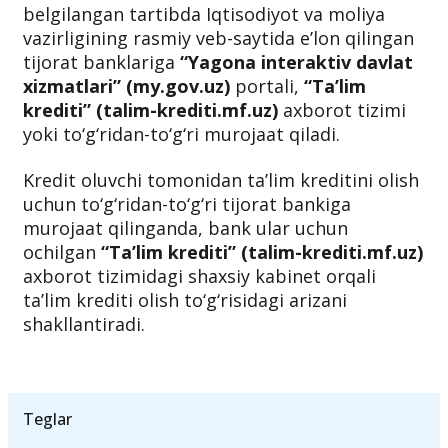
belgilangan tartibda Iqtisodiyot va moliya
vazirligining rasmiy veb-saytida e’lon qilingan
tijorat banklariga
“Yagona interaktiv davlat
xizmatlari” (my.gov.uz)
portali,
“Ta’lim
krediti” (talim-krediti.mf.uz)
axborot tizimi
yoki to‘g‘ridan-to‘g‘ri murojaat qiladi.
Kredit oluvchi tomonidan ta’lim kreditini olish
uchun to‘g‘ridan-to‘g‘ri tijorat bankiga
murojaat qilinganda, bank ular uchun
ochilgan
“Ta’lim krediti” (talim-krediti.mf.uz)
axborot tizimidagi shaxsiy kabinet orqali
ta’lim krediti olish to‘g‘risidagi arizani
shakllantiradi.
Teglar