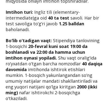
miqyosida onlayn imtihon topshiradilar.
Imtihon turi:
Ingliz tili (elementary-
intermediate)ga oid
40 ta test
savoli. Har bir
test savoliga to‘g‘ri javob
1.25 balldan
baholanadi.
Bo‘lib o‘tadigan vaqt:
Stipendiya tanlovining
1-bosqichi
20-fevral kuni soat 19:00 da
boshlanadi va 22:00 da hamma uchun
imtihon oynasi yopiladi.
Shu vaqt oralig‘ida
ro‘yxatdan o‘tgan barcha nomzodlar
40 daqiqa
davomida
imtihonda ishtirok etishlari
mumkin. 1-bosqich yakunlangandan so‘ng
umumiy natijalar mandati shakllantiriladi va
eng yuqori natijani qo‘lga kiritgan
2000 (ikki
ming)
nafar ishtirokchi 2-bosqichga
o‘tkaziladi.