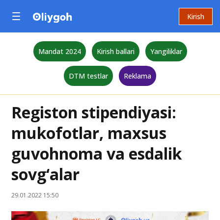
Kirish
Mandat 2024
Kirish ballari
Yangiliklar
DTM testlar
Reklama
Registon stipendiyasi:
mukofotlar, maxsus
guvohnoma va esdalik
sovg‘alar
29.01.2022 15:50