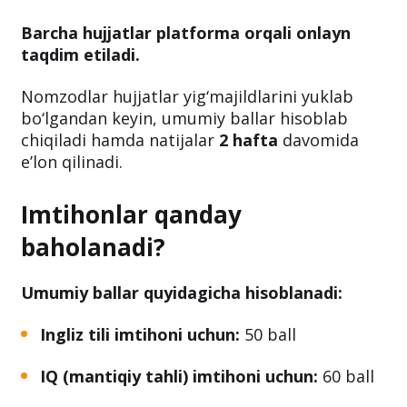
Barcha hujjatlar platforma orqali onlayn
taqdim etiladi.
Nomzodlar hujjatlar yig‘majildlarini yuklab
bo‘lgandan keyin, umumiy ballar hisoblab
chiqiladi hamda natijalar
2 hafta
davomida
e’lon qilinadi.
Imtihonlar qanday
baholanadi?
Umumiy ballar quyidagicha hisoblanadi:
Ingliz tili imtihoni uchun:
50 ball
IQ (mantiqiy tahli) imtihoni uchun:
60 ball