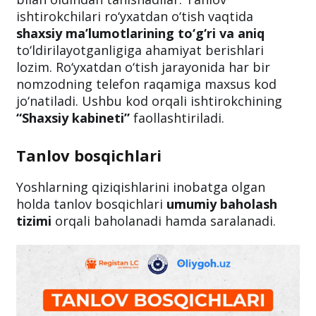
ishtirokchilari ro‘yxatdan o‘tish vaqtida
shaxsiy ma’lumotlarining to‘g‘ri va aniq
to‘ldirilayotganligiga ahamiyat berishlari
lozim. Ro‘yxatdan o‘tish jarayonida har bir
nomzodning telefon raqamiga maxsus kod
jo‘natiladi. Ushbu kod orqali ishtirokchining
“Shaxsiy kabineti”
faollashtiriladi.
Tanlov bosqichlari
Yoshlarning qiziqishlarini inobatga olgan
holda tanlov bosqichlari
umumiy baholash
tizimi
orqali baholanadi hamda saralanadi.