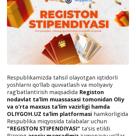
Respublikamizda tahsil olayotgan iqtidorli
yoshlarni qo‘llab quvvatlash va moliyaviy
rag‘batlantirish maqsadida
Registon
nodavlat ta’lim muassasasi tomonidan Oliy
va o‘rta maxsus ta’lim vazirligi hamda
OLIYGOH.UZ ta’lim platformasi
hamkorligida
Respublika miqyosida talabalar uchun
"REGISTON STIPENDIYASI"
ta’sis etildi.
Bizning
asosiy maqsadimiz
zamonaviy yo‘llar