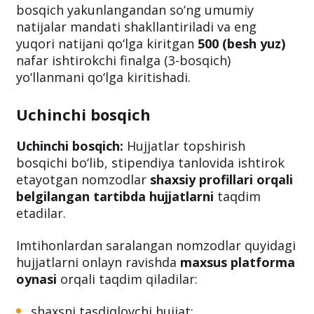
bosqich yakunlangandan so‘ng umumiy
natijalar mandati shakllantiriladi va eng
yuqori natijani qo‘lga kiritgan
500 (besh yuz)
nafar ishtirokchi finalga (3-bosqich)
yo‘llanmani qo‘lga kiritishadi.
Uchinchi bosqich
Uchinchi bosqich:
Hujjatlar topshirish
bosqichi bo‘lib, stipendiya tanlovida ishtirok
etayotgan nomzodlar
shaxsiy profillari orqali
belgilangan tartibda hujjatlarni
taqdim
etadilar.
Imtihonlardan saralangan nomzodlar quyidagi
hujjatlarni onlayn ravishda
maxsus platforma
oynasi
orqali taqdim qiladilar:
shaxsni tasdiqlovchi hujjat;