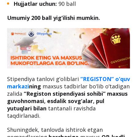
Hujjatlar uchun:
90 ball
Umumiy 200 ball yig‘ilishi mumkin.
Stipendiya tanlovi g‘oliblari
“REGISTON” o‘quv
markazi
ning
maxsus tadbirlar bo‘lib o‘tadigan
zalida
“Registon stipendiyasi sohibi” maxsus
guvohnomasi, esdalik sovg‘alar, pul
yutuqlari bilan
tantanali ravishda
taqdirlanadi.
Shuningdek, tanlovda ishtirok etgan