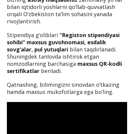
bilan iqtidorli yoshlarni qo‘llab-quvvatlash
orqali O‘zbekiston ta’lim sohasini yanada
rivojlantirish.
Stipendiya g‘oliblari
“Registon stipendiyasi
sohibi” maxsus guvohnomasi, esdalik
sovg‘alar, pul yutuqlari
bilan taqdirlanadi.
Shuningdek tanlovda ishtirok etgan
nomzodlarning barchasiga
maxsus QR-kodli
sertifikatlar
beriladi.
Qatnashing, bilimingizni sinovdan o‘tkazing
hamda maxsus mukofotlarga ega bo‘ling.