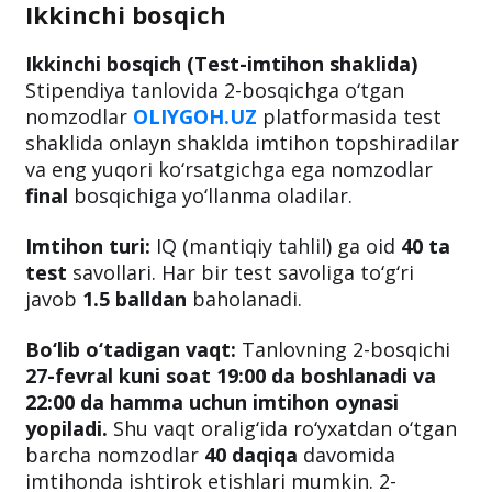
Ikkinchi bosqich
Ikkinchi bosqich (Test-imtihon shaklida)
Stipendiya tanlovida 2-bosqichga o‘tgan
nomzodlar
OLIYGOH.UZ
platformasida test
shaklida onlayn shaklda imtihon topshiradilar
va eng yuqori ko‘rsatgichga ega nomzodlar
final
bosqichiga yo‘llanma oladilar.
Imtihon turi:
IQ (mantiqiy tahlil) ga oid
40 ta
test
savollari. Har bir test savoliga to‘g‘ri
javob
1.5 balldan
baholanadi.
Bo‘lib o‘tadigan vaqt:
Tanlovning 2-bosqichi
27-fevral kuni soat 19:00 da boshlanadi va
22:00 da hamma uchun imtihon oynasi
yopiladi.
Shu vaqt oralig‘ida ro‘yxatdan o‘tgan
barcha nomzodlar
40 daqiqa
davomida
imtihonda ishtirok etishlari mumkin. 2-