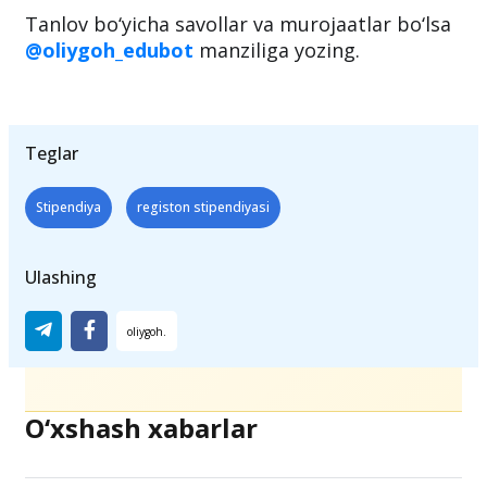
Tanlov bo‘yicha savollar va murojaatlar bo‘lsa
@oliygoh_edubot
manziliga yozing.
Teglar
Stipendiya
registon stipendiyasi
Ulashing
O‘xshash xabarlar