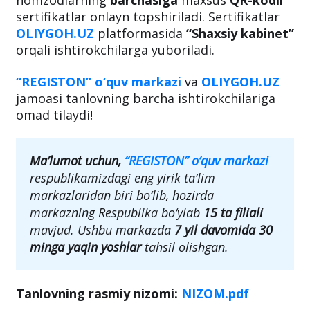
nomzodlarning
barchasiga
maxsus
QR-kodli
sertifikatlar onlayn topshiriladi. Sertifikatlar
OLIYGOH.UZ
platformasida
“Shaxsiy kabinet”
orqali ishtirokchilarga yuboriladi.
“REGISTON” o‘quv markazi
va
OLIYGOH.UZ
jamoasi tanlovning barcha ishtirokchilariga
omad tilaydi!
Ma’lumot uchun,
“REGISTON” o‘quv markazi
respublikamizdagi eng yirik ta’lim
markazlaridan biri bo‘lib, hozirda
markazning Respublika bo‘ylab
15 ta filiali
mavjud. Ushbu markazda
7 yil davomida
30
minga yaqin yoshlar
tahsil olishgan.
Tanlovning rasmiy nizomi:
NIZOM.pdf