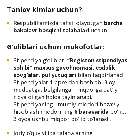
Tanlov kimlar uchun?
Respublikamizda tahsil olayotgan
barcha
bakalavr bosqichi talabalari
uchun
G‘oliblari uchun mukofotlar:
Stipendiya g‘oliblari
“Registon stipendiyasi
sohibi” maxsus guvohnomasi, esdalik
sovg‘alar, pul yutuqlari
bilan taqdirlanadi.
Stipendiyalar 1-apreldan boshlab, 3 oy
muddatga, belgilangan miqdorga qat’iy
rioya qilgan holda tayinlanadi.
Stipendiyaning umumiy miqdori bazaviy
hisoblash miqdorining
6 baravarida
bo‘lib,
3 oyda ushbu miqdor bo‘lib to‘lanadi.
Joriy o‘quv yilida talabalarning