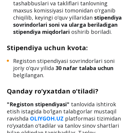
tashabbuslari va takliflari tanlovning
maxsus komissiyasi tomonidan o‘rganib
chiqilib, keyingi o‘quv yillaridan
stipendiya
sovrindorlari soni va ularga beriladigan
stipendiya miqdorlari
oshirib boriladi.
Stipendiya uchun kvota:
Registon stipendiyasi sovrindorlari soni
joriy o‘quv yilida
30 nafar talaba uchun
belgilangan.
Qanday ro‘yxatdan o‘tiladi?
"Registon stipendiyasi"
tanlovida ishtirok
etish istagida bo‘lgan talabgorlar mustaqil
ravishda
OLIYGOH.UZ
platformasi tizimidan
ro‘yxatdan o‘tadilar va tanlov sinov shartlari
bilan oldindan tanishadilar. Tanlov