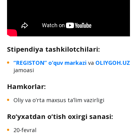
Stipendiya tashkilotchilari:
“REGISTON” o‘quv markazi
va
OLIYGOH.UZ
jamoasi
Hamkorlar:
Oliy va o‘rta maxsus ta’lim vazirligi
Ro‘yxatdan o‘tish oxirgi sanasi:
20-fevral