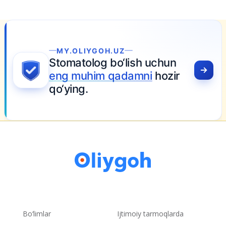
YGOH.UZ
log bo‘lish uchun
him qadamni
hozir