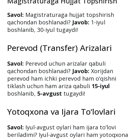
Magistraturaga Hujjat Topshirish
Savol:
Magistraturaga hujjat topshirish
qachondan boshlanadi?
Javob:
1-iyul
boshlanib, 30-iyul tugaydi!
Perevod (Transfer) Arizalari
Savol:
Perevod uchun arizalar qabuli
qachondan boshlanadi?
Javob:
Xorijdan
perevod ham ichki perevod ham o‘qishni
tiklash uchun ham ariza qabuli
15-iyul
boshlanib,
5-avgust
tugaydi!
Yotoqxona va Ijara To‘lovlari
Savol:
Iyul-avgust oylari ham ijara to‘lovi
beriladimi? Iyul-avgust oylari ham yotoqxona