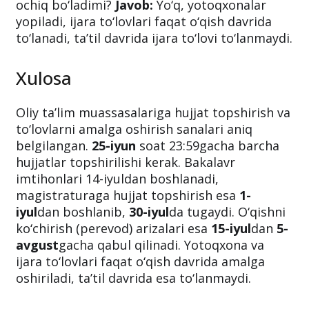
ochiq bo‘ladimi?
Javob:
Yo‘q, yotoqxonalar
yopiladi, ijara to‘lovlari faqat o‘qish davrida
to‘lanadi, ta’til davrida ijara to‘lovi to‘lanmaydi.
Xulosa
Oliy ta’lim muassasalariga hujjat topshirish va
to‘lovlarni amalga oshirish sanalari aniq
belgilangan.
25-iyun
soat 23:59gacha barcha
hujjatlar topshirilishi kerak. Bakalavr
imtihonlari 14-iyuldan boshlanadi,
magistraturaga hujjat topshirish esa
1-
iyul
dan boshlanib,
30-iyul
da tugaydi. O‘qishni
ko‘chirish (perevod) arizalari esa
15-iyul
dan
5-
avgust
gacha qabul qilinadi. Yotoqxona va
ijara to‘lovlari faqat o‘qish davrida amalga
oshiriladi, ta’til davrida esa to‘lanmaydi.