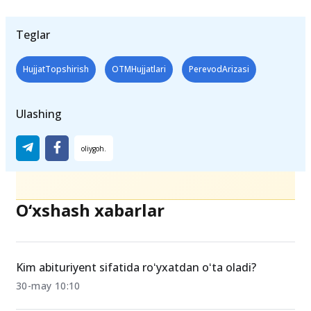
Teglar
HujjatTopshirish
OTMHujjatlari
PerevodArizasi
Ulashing
O‘xshash xabarlar
Kim abituriyent sifatida roʻyxatdan oʻta oladi?
30-may 10:10