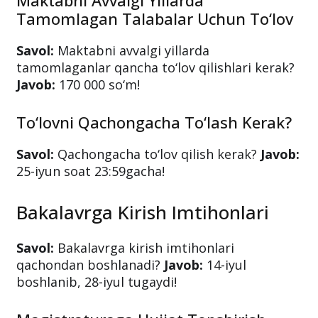
Maktabni Avvalgi Yillarda
Tamomlagan Talabalar Uchun To‘lov
Savol:
Maktabni avvalgi yillarda
tamomlaganlar qancha to‘lov qilishlari kerak?
Javob:
170 000 so‘m!
To‘lovni Qachongacha To‘lash Kerak?
Savol:
Qachongacha to‘lov qilish kerak?
Javob:
25-iyun soat 23:59gacha!
Bakalavrga Kirish Imtihonlari
Savol:
Bakalavrga kirish imtihonlari
qachondan boshlanadi?
Javob:
14-iyul
boshlanib, 28-iyul tugaydi!