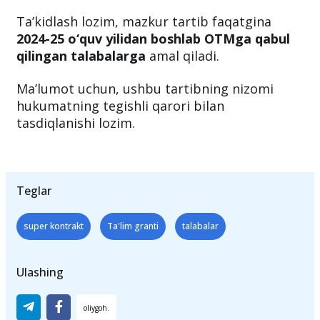
Ta’kidlash lozim, mazkur tartib faqatgina
2024-25 o‘quv yilidan boshlab OTMga qabul
qilingan talabalarga
amal qiladi.
Ma’lumot uchun, ushbu tartibning nizomi
hukumatning tegishli qarori bilan
tasdiqlanishi lozim.
Teglar
super kontrakt
Ta'lim granti
talabalar
Ulashing