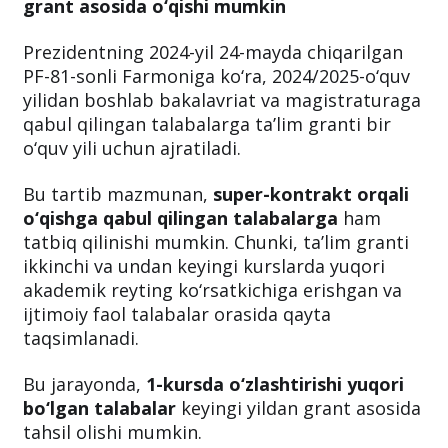
grant asosida o‘qishi mumkin
Prezidentning 2024-yil 24-mayda chiqarilgan
PF-81-sonli Farmoniga ko‘ra, 2024/2025-o‘quv
yilidan boshlab bakalavriat va magistraturaga
qabul qilingan talabalarga ta’lim granti bir
o‘quv yili uchun ajratiladi.
Bu tartib mazmunan,
super-kontrakt orqali
o‘qishga qabul qilingan talabalarga
ham
tatbiq qilinishi mumkin. Chunki, ta’lim granti
ikkinchi va undan keyingi kurslarda yuqori
akademik reyting ko‘rsatkichiga erishgan va
ijtimoiy faol talabalar orasida qayta
taqsimlanadi.
Bu jarayonda,
1-kursda o‘zlashtirishi yuqori
bo‘lgan talabalar
keyingi yildan grant asosida
tahsil olishi mumkin.