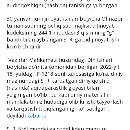
audioqo‘shiqni (nashida) tanishiga yuborgan.
30-yanvar kuni jinoyat ishlari bo‘yicha Olmazor
tuman sudining ochiq sud majlisida Jinoyat
kodeksining 244-1-moddasi 3-qismining “g”
bandi bilan ayblangan S. R. ga oid jinoyat ishi
ko‘rib chiqildi.
“Vazirlar Mahkamasi huzuridagi Din ishlari
bo‘yicha qo‘mita tomonidan berilgan 2022-yil
18-iyuldagi IP-1218-sonli xulosasiga ko‘ra, diniy
mazmundagi S. R. tarqatgan diniy qo‘shiq
(nashida) aqidaparastlik g‘oyasi bilan
yo‘g‘rilgan bo‘lib, bu kabi diniy materialni
mamlakatimiz hududiga olib kirish, tayyorlash
va tarqatish taqiqlanganligi ko‘rsatilgan”,
deyiladi
xabarda
.
S. R. 5 yil muddatga ozodlikdan mahrum