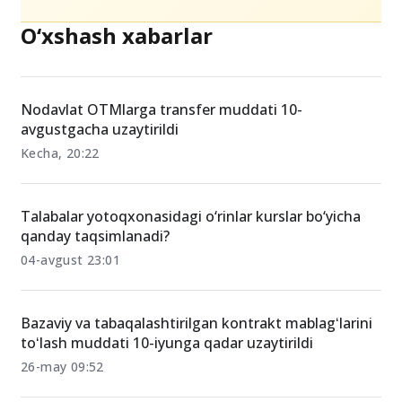
O‘xshash xabarlar
Nodavlat OTMlarga transfer muddati 10-
avgustgacha uzaytirildi
Kecha, 20:22
Talabalar yotoqxonasidagi o‘rinlar kurslar bo‘yicha
qanday taqsimlanadi?
04-avgust 23:01
Bazaviy va tabaqalashtirilgan kontrakt mablagʻlarini
toʻlash muddati 10-iyunga qadar uzaytirildi
26-may 09:52