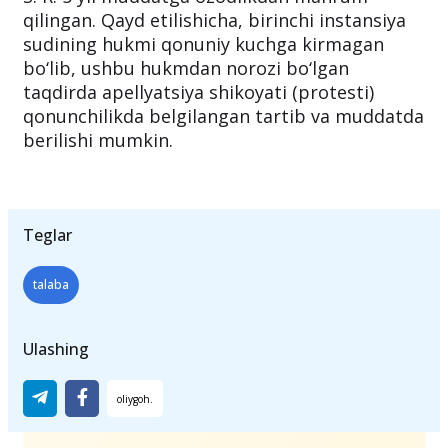
qilingan. Qayd etilishicha, birinchi instansiya
sudining hukmi qonuniy kuchga kirmagan
bo‘lib, ushbu hukmdan norozi bo‘lgan
taqdirda apellyatsiya shikoyati (protesti)
qonunchilikda belgilangan tartib va muddatda
berilishi mumkin.
Teglar
talaba
Ulashing