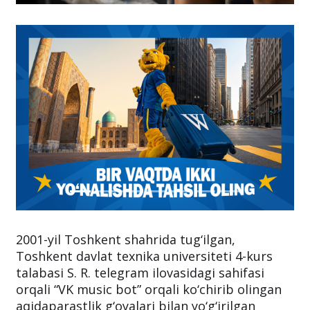
2001-yil Toshkent shahrida tug‘ilgan,
Toshkent davlat texnika universiteti 4-kurs
talabasi S. R. telegram ilovasidagi sahifasi
orqali “VK music bot” orqali ko‘chirib olingan
aqidaparastlik g‘oyalari bilan yo‘g‘irilgan