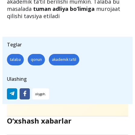
Shunday qilib, agar talabaning holati ushbu
bandlarga mos kelsa, unga 1-semestrda ham
akademik ta’til berilishi mumkin. Talaba bu
masalada
tuman adliya bo‘limiga
murojaat
qilishi tavsiya etiladi
Teglar
talaba
qonun
akademik ta’til
Ulashing