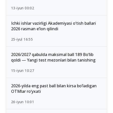
Qabul-2026: Eng past o‘tish ballari bilan kirish
mumkin bo‘lgan yo‘nalishlar
13-iyun 00:02
Ichki ishlar vazirligi Akademiyasi o‘tish ballari
2026 rasman e’lon qilindi
25-iyul 16:55
2026/2027 qabulda maksimal ball 189 Bo‘lib
qoldi — Yangi test mezonlari bilan tanishing
15-iyun 10:27
2026-yilda eng past ball bilan kirsa bo‘ladigan
OTMlar ro‘yxati