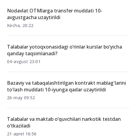
O‘xshash xabarlar
Nodavlat OTMlarga transfer muddati 10-
avgustgacha uzaytirildi
Kecha, 20:22
Talabalar yotoqxonasidagi o‘rinlar kurslar bo‘yicha
qanday taqsimlanadi?
04-avgust 23:01
Bazaviy va tabaqalashtirilgan kontrakt mablagʻlarini
toʻlash muddati 10-iyunga qadar uzaytirildi
26-may 09:52