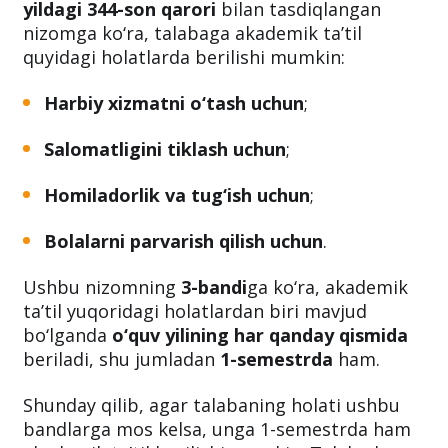
Talabaga
akademik ta’til
faqat qonun
hujjatlarida belgilangan holatlardagina
beriladi. Vazirlar Mahkamasining
03.06.2021-
yildagi 344-son qarori
bilan tasdiqlangan
nizomga ko‘ra, talabaga akademik ta’til
quyidagi holatlarda berilishi mumkin:
Harbiy xizmatni o‘tash uchun
;
Salomatligini tiklash uchun
;
Homiladorlik va tug‘ish uchun
;
Bolalarni parvarish qilish uchun
.
Ushbu nizomning
3-bandi
ga ko‘ra, akademik
ta’til yuqoridagi holatlardan biri mavjud
bo‘lganda
o‘quv yilining har qanday qismida
beriladi, shu jumladan
1-semestrda
ham.