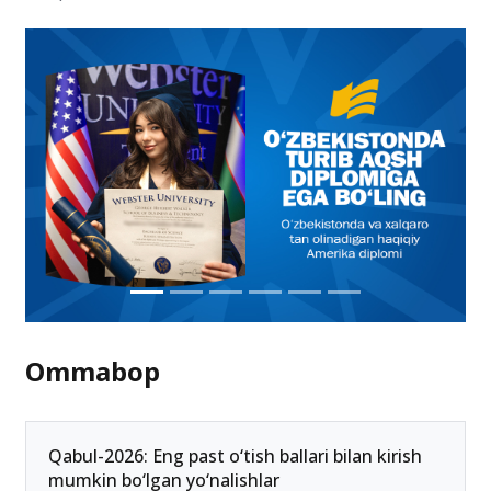
Talabalar va maktab o‘quvchilari narkotik testdan
o‘tkaziladi
21-aprel 16:56
Ommabop