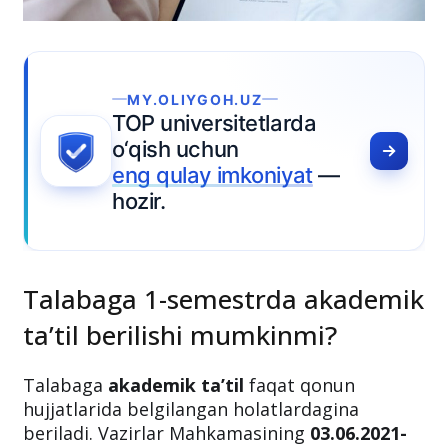
OLIYGOH.UZ
universitetlarda
sh uchun
qulay imkoniyat
—
.
Talabaga 1-semestrda akademik
ta’til berilishi mumkinmi?