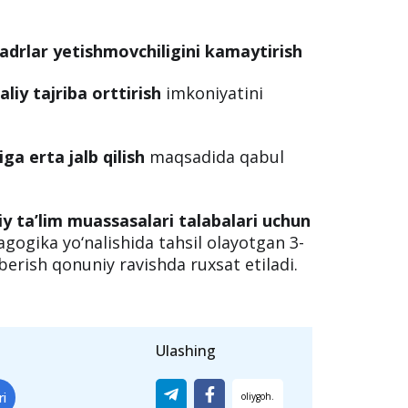
drlar yetishmovchiligini kamaytirish
liy tajriba orttirish
imkoniyatini
ga erta jalb qilish
maqsadida qabul
iy ta’lim muassasalari talabalari uchun
agogika yo‘nalishida tahsil olayotgan 3-
erish qonuniy ravishda ruxsat etiladi.
Ulashing
ri