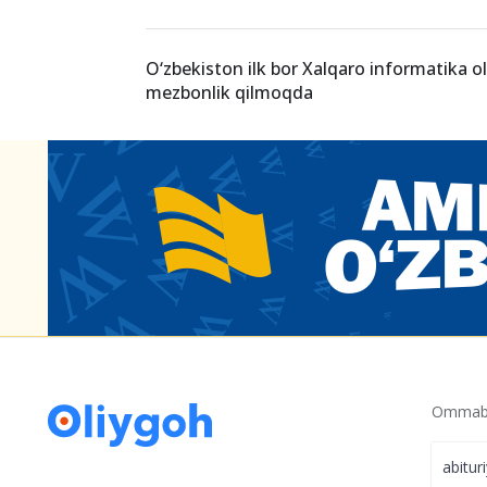
O‘zbekiston ilk bor Xalqaro informatika o
mezbonlik qilmoqda
Ommabo
abitur