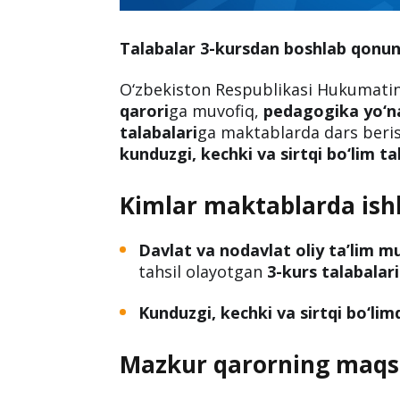
Talabalar 3-kursdan boshlab qonun
O‘zbekiston Respublikasi Hukumati
qarori
ga muvofiq,
pedagogika yo‘na
talabalari
ga maktablarda dars beris
kunduzgi, kechki va sirtqi bo‘lim ta
Kimlar maktablarda is
Davlat va nodavlat oliy ta’lim m
tahsil olayotgan
3-kurs talabalari
Kunduzgi, kechki va sirtqi bo‘li
Mazkur qarorning maqs