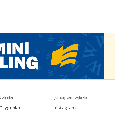
Bo‘limlar
Ijtimoiy tarmoqlarda
Oliygohlar
Instagram