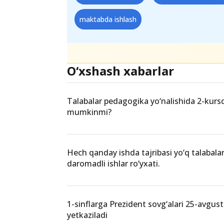
maktabda ishlash
O‘xshash xabarlar
Talabalar pedagogika yo‘nalishida 2-kursd
mumkinmi?
Hech qanday ishda tajribasi yo‘q talabala
daromadli ishlar ro‘yxati.
1-sinflarga Prezident sovg‘alari 25-avgus
yetkaziladi