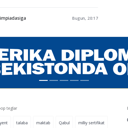
limpiadasiga
Bugun, 20:17
p teglar
iyent
talaba
maktab
Qabul
milliy sertifikat