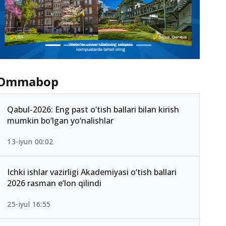
Ommabop
Qabul-2026: Eng past o‘tish ballari bilan kirish
mumkin bo‘lgan yo‘nalishlar
13-iyun 00:02
Ichki ishlar vazirligi Akademiyasi o‘tish ballari
2026 rasman e’lon qilindi
25-iyul 16:55