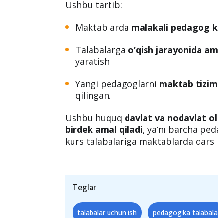
Ushbu tartib:
Maktablarda
malakali pedagog ka
Talabalarga
o‘qish jarayonida ama
yaratish
Yangi pedagoglarni
maktab tizimi
qilingan.
Ushbu huquq
davlat va nodavlat ol
birdek amal qiladi
, ya’ni barcha ped
kurs talabalariga maktablarda dars b
Teglar
talabalar uchun ish
pedagogika talabala