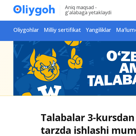
Aniq maqsad -
g'alabaga yetaklaydi
Oliygohlar
Milliy sertifikat
Yangiliklar
Ma'lum
Talabalar 3-kursdan
tarzda ishlashi mu