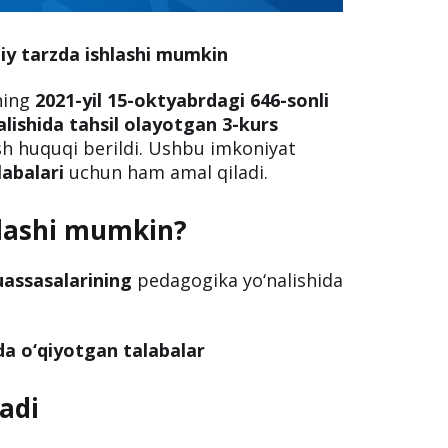
iy tarzda ishlashi mumkin
ning
2021-yil 15-oktyabrdagi 646-sonli
lishida tahsil olayotgan 3-kurs
h huquqi berildi. Ushbu imkoniyat
labalari
uchun ham amal qiladi.
hlashi mumkin?
uassasalarining
pedagogika yo‘nalishida
mda o‘qiyotgan talabalar
adi