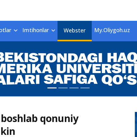
otlar
Imtihonlar
My.Oliygoh.uz
Webster
 boshlab qonuniy
mkin