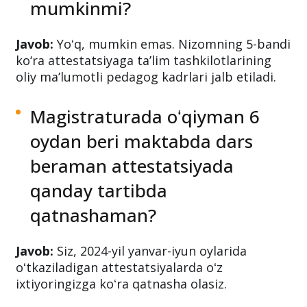
mumkinmi?
Javob:
Yoʻq, mumkin emas. Nizomning 5-bandi
ko‘ra attestatsiyaga taʼlim tashkilotlarining
oliy maʼlumotli pedagog kadrlari jalb etiladi.
Magistraturada oʻqiyman 6
oydan beri maktabda dars
beraman attestatsiyada
qanday tartibda
qatnashaman?
Javob:
Siz, 2024-yil yanvar-iyun oylarida
oʻtkaziladigan attestatsiyalarda oʻz
ixtiyoringizga koʻra qatnasha olasiz.