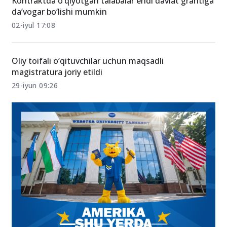
Kontraktda o‘qiyotgan talabalar endi davlat grantiga
da’vogar bo‘lishi mumkin
02-iyul 17:08
Oliy toifali o‘qituvchilar uchun maqsadli
magistratura joriy etildi
29-iyun 09:26