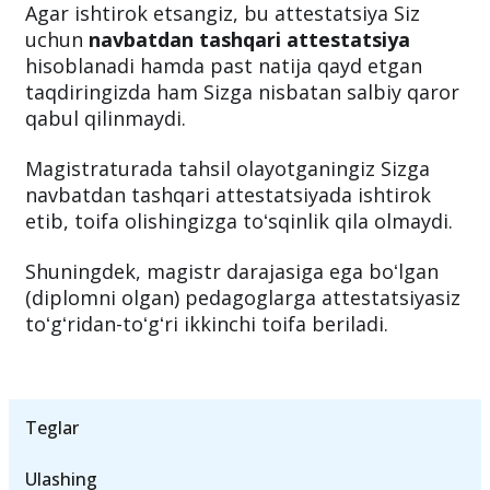
Agar ishtirok etsangiz, bu attestatsiya Siz
uchun
navbatdan tashqari attestatsiya
hisoblanadi hamda past natija qayd etgan
taqdiringizda ham Sizga nisbatan salbiy qaror
qabul qilinmaydi.
Magistraturada tahsil olayotganingiz Sizga
navbatdan tashqari attestatsiyada ishtirok
etib, toifa olishingizga toʻsqinlik qila olmaydi.
Shuningdek, magistr darajasiga ega boʻlgan
(diplomni olgan) pedagoglarga attestatsiyasiz
toʻgʻridan-toʻgʻri ikkinchi toifa beriladi.
Teglar
Ulashing