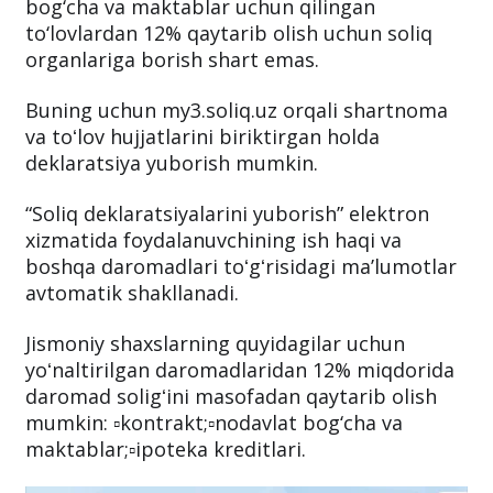
bog‘cha va maktablar uchun qilingan
to‘lovlardan 12% qaytarib olish uchun soliq
organlariga borish shart emas.
Buning uchun my3.soliq.uz orqali shartnoma
va toʻlov hujjatlarini biriktirgan holda
deklaratsiya yuborish mumkin.
“Soliq deklaratsiyalarini yuborish” elektron
xizmatida foydalanuvchining ish haqi va
boshqa daromadlari toʻgʻrisidagi maʼlumotlar
avtomatik shakllanadi.
Jismoniy shaxslarning quyidagilar uchun
yoʻnaltirilgan daromadlaridan 12% miqdorida
daromad soligʻini masofadan qaytarib olish
mumkin: ▫️kontrakt;▫️nodavlat bog‘cha va
maktablar;▫️ipoteka kreditlari.