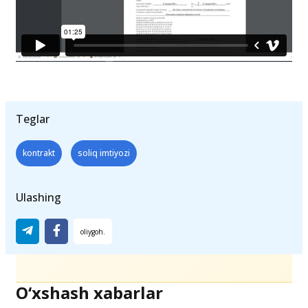
Teglar
kontrakt
soliq imtiyozi
Ulashing
O‘xshash xabarlar