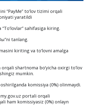
ni “PayMe” to‘lov tizimi orqali
niyati yaratildi
“To‘lovlar” sahifasiga kiring.
Зы”ni tanlang.
asini kiriting va to‘lovni amalga
 orqali shartnoma bo‘yicha oxirgi to‘lov
ishingiz mumkin.
 oshirilganda komissiya (0%) olinmaydi.
my.gov.uz portali orqali
ali ham komissiyasiz (0%) onlayn