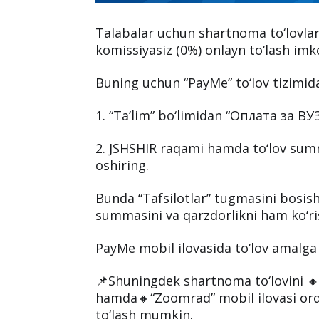
Talabalar uchun shartnoma to‘lovlari
komissiyasiz (0%) onlayn to‘lash imko
Buning uchun “PayMe” to‘lov tizimida 
1. “Ta’lim” bo‘limidan “Оплата за ВУ
2. JSHSHIR raqami hamda to‘lov summ
oshiring.
Bunda “Tafsilotlar” tugmasini bosish
summasini va qarzdorlikni ham ko‘r
PayMe mobil ilovasida to‘lov amalga
📌Shuningdek shartnoma to‘lovini 🔸
hamda🔸“Zoomrad” mobil ilovasi orq
to‘lash mumkin.