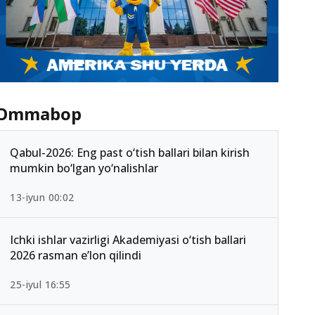
Ommabop
Qabul-2026: Eng past o‘tish ballari bilan kirish
mumkin bo‘lgan yo‘nalishlar
13-iyun 00:02
Ichki ishlar vazirligi Akademiyasi o‘tish ballari
2026 rasman e’lon qilindi
25-iyul 16:55