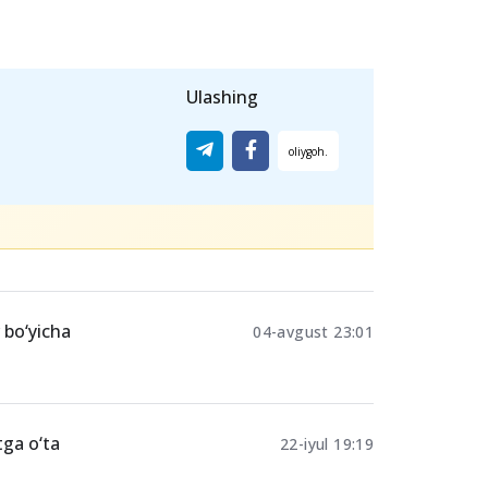
Ulashing
 bo‘yicha
04-avgust 23:01
tga o‘ta
22-iyul 19:19