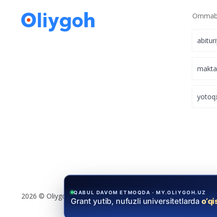
Ommabo
abitur
makt
yotoq
QABUL DAVOM ETMOQDA · MY.OLIYGOH.UZ
2026 © Oliygoh.uz, Barcha huquqlar himoyalangan
Grant yutib, nufuzli universitetlarda
o‘q