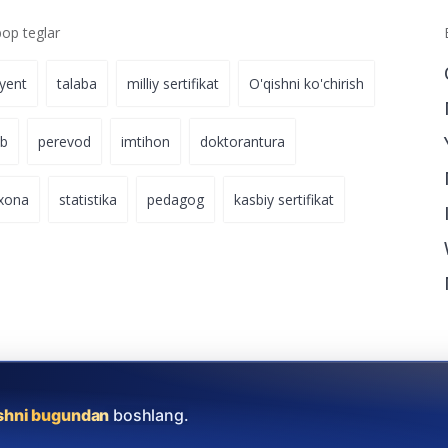
p teglar
iyent
talaba
milliy sertifikat
O'qishni ko'chirish
ab
perevod
imtihon
doktorantura
xona
statistika
pedagog
kasbiy sertifikat
ishni bugundan
boshlang.