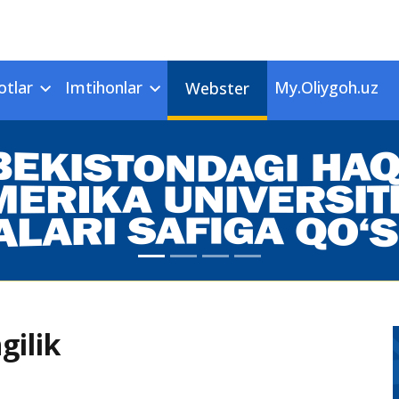
otlar
Imtihonlar
My.Oliygoh.uz
Webster
gilik