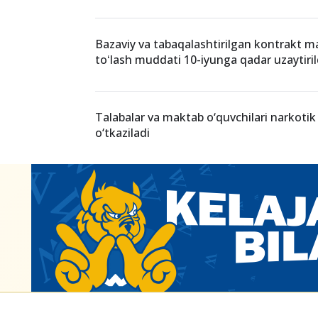
Bazaviy va tabaqalashtirilgan kontrakt ma
toʻlash muddati 10-iyunga qadar uzaytiril
Talabalar va maktab o‘quvchilari narkotik
o‘tkaziladi