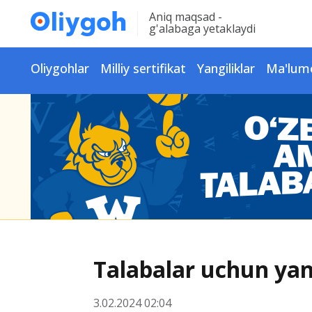
Aniq maqsad -
g'alabaga yetaklaydi
Oliygohlar
Milliy sertifikat
Yangiliklar
Ma'lum
Talabalar uchun yan
3.02.2024 02:04