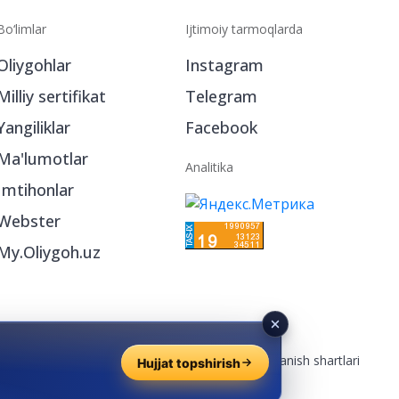
Bo‘limlar
Ijtimoiy tarmoqlarda
Oliygohlar
Instagram
Milliy sertifikat
Telegram
Yangiliklar
Facebook
Ma'lumotlar
Analitika
Imtihonlar
Webster
My.Oliygoh.uz
Reklama
/
Foydalanish shartlari
Hujjat topshirish