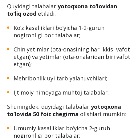
to‘lovidan qisman yoki to‘liq ozod qilinishi
mumkin.
Quyidagi talabalar
yotoqxona to‘lovidan
to‘liq ozod
etiladi:
Ko‘z kasalliklari bo‘yicha 1-2-guruh
nogironligi bor talabalar;
Chin yetimlar (ota-onasining har ikkisi vafot
etgan) va yetimlar (ota-onalaridan biri vafot
etgan);
Mehribonlik uyi tarbiyalanuvchilari;
Ijtimoiy himoyaga muhtoj talabalar.
Shuningdek, quyidagi talabalar
yotoqxona
to‘lovida 50 foiz chegirma
olishlari mumkin: