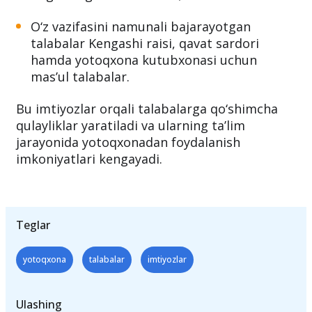
Umumiy kasalliklar bo‘yicha 2-guruh
nogironligi bor talabalar;
O‘z vazifasini namunali bajarayotgan
talabalar Kengashi raisi, qavat sardori
hamda yotoqxona kutubxonasi uchun
mas’ul talabalar.
Bu imtiyozlar orqali talabalarga qo‘shimcha
qulayliklar yaratiladi va ularning ta’lim
jarayonida yotoqxonadan foydalanish
imkoniyatlari kengayadi.
Teglar
yotoqxona
talabalar
imtiyozlar