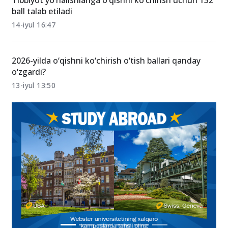
Tibbiyot yo‘nalishlariga o‘qishni ko‘chirish uchun 132
ball talab etiladi
14-iyul 16:47
2026-yilda o‘qishni ko‘chirish o‘tish ballari qanday
o‘zgardi?
13-iyul 13:50