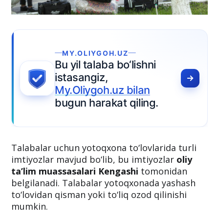
GOH.UZ
laba bo‘lishni
z,
oh.uz bilan
rakat qiling.
Talabalar uchun yotoqxona to‘lovlarida turli
imtiyozlar mavjud bo‘lib, bu imtiyozlar
oliy
ta’lim muassasalari Kengashi
tomonidan
belgilanadi. Talabalar yotoqxonada yashash