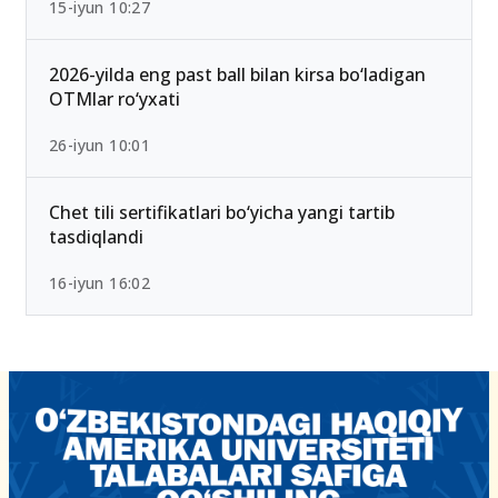
2026/2027 qabulda maksimal ball 189 Bo‘lib
qoldi — Yangi test mezonlari bilan tanishing
15-iyun 10:27
2026-yilda eng past ball bilan kirsa bo‘ladigan
OTMlar ro‘yxati
26-iyun 10:01
Chet tili sertifikatlari bo‘yicha yangi tartib
tasdiqlandi
16-iyun 16:02