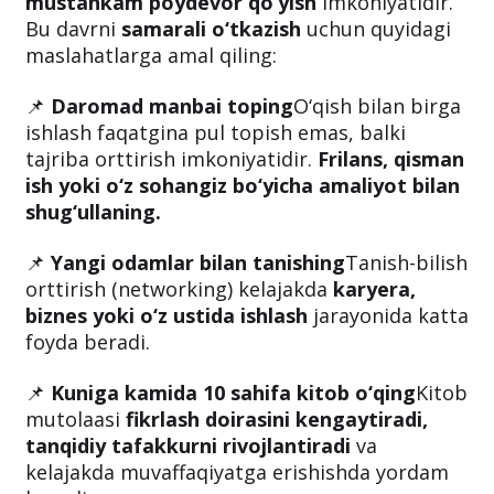
mustahkam poydevor qo‘yish
imkoniyatidir.
Bu davrni
samarali o‘tkazish
uchun quyidagi
maslahatlarga amal qiling:
📌
Daromad manbai toping
O‘qish bilan birga
ishlash faqatgina pul topish emas, balki
tajriba orttirish imkoniyatidir.
Frilans, qisman
ish yoki o‘z sohangiz bo‘yicha amaliyot bilan
shug‘ullaning.
📌
Yangi odamlar bilan tanishing
Tanish-bilish
orttirish (networking) kelajakda
karyera,
biznes yoki o‘z ustida ishlash
jarayonida katta
foyda beradi.
📌
Kuniga kamida 10 sahifa kitob o‘qing
Kitob
mutolaasi
fikrlash doirasini kengaytiradi,
tanqidiy tafakkurni rivojlantiradi
va
kelajakda muvaffaqiyatga erishishda yordam