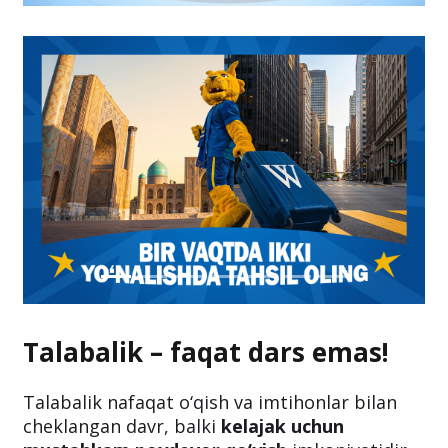
Talabalik – faqat dars emas!
Talabalik nafaqat o‘qish va imtihonlar bilan
cheklangan davr, balki
kelajak uchun