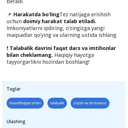
beradi.
📌
Harakatda bo‘ling
Tez natijaga erishish
uchun
doimiy harakat talab etiladi.
Imkoniyatlarni qidiring, o‘zingizga yangi
maqsadlar qo‘ying va ularning ustida ishlang.
❗️
Talabalik davrini faqat dars va imtihonlar
bilan cheklamang.
Haqiqiy hayotga
tayyorgarlikni hozirdan boshlang!
Teglar
muvaffaqiyat sirlari
talabalik
o‘qish va ish balansi
Ulashing