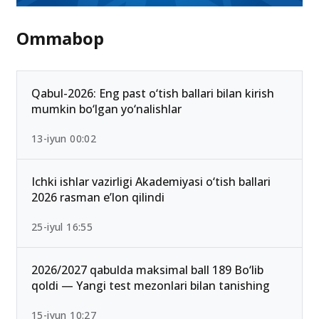
Ommabop
Qabul-2026: Eng past o‘tish ballari bilan kirish
mumkin bo‘lgan yo‘nalishlar
13-iyun 00:02
Ichki ishlar vazirligi Akademiyasi o‘tish ballari
2026 rasman e’lon qilindi
25-iyul 16:55
2026/2027 qabulda maksimal ball 189 Bo‘lib
qoldi — Yangi test mezonlari bilan tanishing
15-iyun 10:27