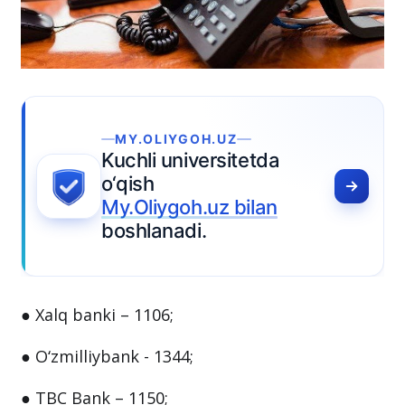
Y.OLIYGOH.UZ
hli universitetda
ish
Oliygoh.uz bilan
hlanadi.
● Xalq banki – 1106;