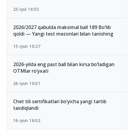
Ichki ishlar vazirligi Akademiyasi o‘tish ballari
2026 rasman e’lon qilindi
25-iyul 16:55
2026/2027 qabulda maksimal ball 189 Bo‘lib
qoldi — Yangi test mezonlari bilan tanishing
15-iyun 10:27
2026-yilda eng past ball bilan kirsa bo‘ladigan
OTMlar ro‘yxati
26-iyun 10:01
Chet tili sertifikatlari bo‘yicha yangi tartib
tasdiqlandi