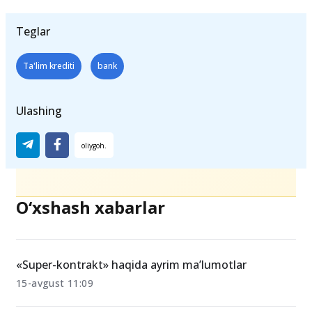
ajratiladi.
Teglar
Ta'lim krediti
bank
Ulashing
O‘xshash xabarlar
«Super-kontrakt» haqida ayrim maʼlumotlar