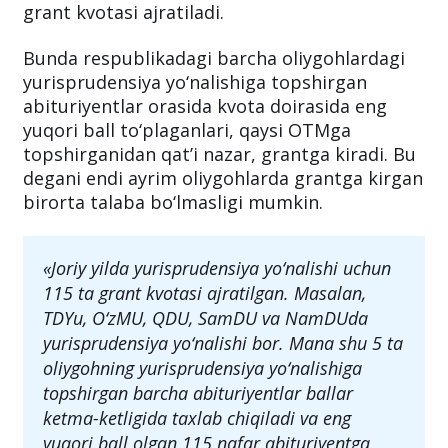
grant kvotasi ajratiladi.
Bunda respublikadagi barcha oliygohlardagi
yurisprudensiya yo‘nalishiga topshirgan
abituriyentlar orasida kvota doirasida eng
yuqori ball to‘plaganlari, qaysi OTMga
topshirganidan qat’i nazar, grantga kiradi. Bu
degani endi ayrim oliygohlarda grantga kirgan
birorta talaba bo‘lmasligi mumkin.
«Joriy yilda yurisprudensiya yo‘nalishi uchun
115 ta grant kvotasi ajratilgan. Masalan,
TDYu, O‘zMU, QDU, SamDU va NamDUda
yurisprudensiya yo‘nalishi bor. Mana shu 5 ta
oliygohning yurisprudensiya yo‘nalishiga
topshirgan barcha abituriyentlar ballar
ketma-ketligida taxlab chiqiladi va eng
yuqori ball olgan 115 nafar abituriyentga