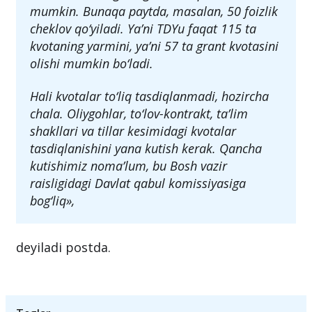
mumkin. Bunaqa paytda, masalan, 50 foizlik
cheklov qo‘yiladi. Ya’ni TDYu faqat 115 ta
kvotaning yarmini, ya’ni 57 ta grant kvotasini
olishi mumkin bo‘ladi.
Hali kvotalar to‘liq tasdiqlanmadi, hozircha
chala. Oliygohlar, to‘lov-kontrakt, ta’lim
shakllari va tillar kesimidagi kvotalar
tasdiqlanishini yana kutish kerak. Qancha
kutishimiz noma’lum, bu Bosh vazir
raisligidagi Davlat qabul komissiyasiga
bog‘liq»,
deyiladi postda.