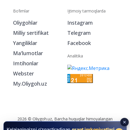
Bo‘limlar
Ijtimoiy tarmoqlarda
Oliygohlar
Instagram
Milliy sertifikat
Telegram
Yangiliklar
Facebook
Ma'lumotlar
Analitika
Imtihonlar
Webster
My.Oliygoh.uz
2026 © Oliygoh.uz, Barcha huquqlar himoyalangan
Reklama
/
Foydalanish shartlari
Kelajagingizni o‘zgartiradigan
grant imkoniyatlari