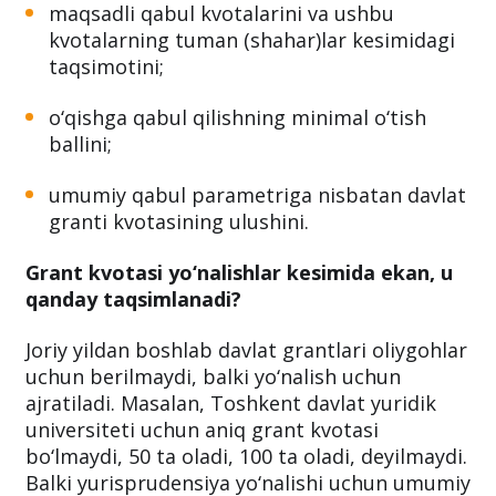
maqsadli qabul kvotalarini va ushbu
kvotalarning tuman (shahar)lar kesimidagi
taqsimotini;
o‘qishga qabul qilishning minimal o‘tish
ballini;
umumiy qabul parametriga nisbatan davlat
granti kvotasining ulushini.
Grant kvotasi yo‘nalishlar kesimida ekan, u
qanday taqsimlanadi?
Joriy yildan boshlab davlat grantlari oliygohlar
uchun berilmaydi, balki yo‘nalish uchun
ajratiladi. Masalan, Toshkent davlat yuridik
universiteti uchun aniq grant kvotasi
bo‘lmaydi, 50 ta oladi, 100 ta oladi, deyilmaydi.
Balki yurisprudensiya yo‘nalishi uchun umumiy