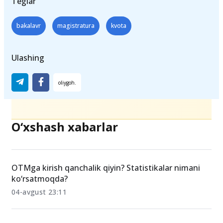
Teglar
bakalavr
magistratura
kvota
Ulashing
O‘xshash xabarlar
OTMga kirish qanchalik qiyin? Statistikalar nimani
ko‘rsatmoqda?
04-avgust 23:11