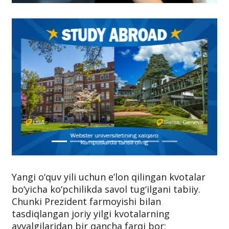
Yangi o‘quv yili uchun e’lon qilingan kvotalar
bo‘yicha ko‘pchilikda savol tug‘ilgani tabiiy.
Chunki Prezident farmoyishi bilan
tasdiqlangan joriy yilgi kvotalarning
avvalgilaridan bir qancha farqi bor: