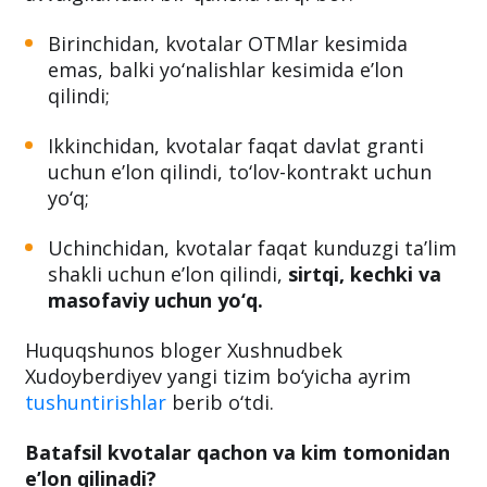
Birinchidan, kvotalar OTMlar kesimida
emas, balki yo‘nalishlar kesimida e’lon
qilindi;
Ikkinchidan, kvotalar faqat davlat granti
uchun e’lon qilindi, to‘lov-kontrakt uchun
yo‘q;
Uchinchidan, kvotalar faqat kunduzgi ta’lim
shakli uchun e’lon qilindi,
sirtqi, kechki va
masofaviy uchun yo‘q.
Huquqshunos bloger Xushnudbek
Xudoyberdiyev yangi tizim bo‘yicha ayrim
tushuntirishlar
berib o‘tdi.
Batafsil kvotalar qachon va kim tomonidan
e’lon qilinadi?