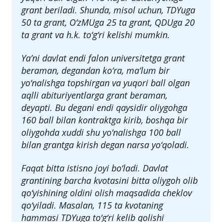
grant beriladi. Shunda, misol uchun, TDYuga
50 ta grant, O‘zMUga 25 ta grant, QDUga 20
ta grant va h.k. to‘g‘ri kelishi mumkin.
Ya’ni davlat endi falon universitetga grant
beraman, degandan ko‘ra, ma’lum bir
yo‘nalishga topshirgan va yuqori ball olgan
aqlli abituriyentlarga grant beraman,
deyapti. Bu degani endi qaysidir oliygohga
160 ball bilan kontraktga kirib, boshqa bir
oliygohda xuddi shu yo‘nalishga 100 ball
bilan grantga kirish degan narsa yo‘qoladi.
Faqat bitta istisno joyi bo‘ladi. Davlat
grantining barcha kvotasini bitta oliygoh olib
qo‘yishining oldini olish maqsadida cheklov
qo‘yiladi. Masalan, 115 ta kvotaning
hammasi TDYuga to‘g‘ri kelib qolishi