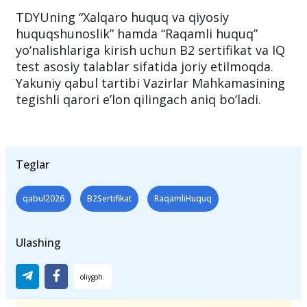
TDYUning “Xalqaro huquq va qiyosiy
huquqshunoslik” hamda “Raqamli huquq”
yo‘nalishlariga kirish uchun B2 sertifikat va IQ
test asosiy talablar sifatida joriy etilmoqda.
Yakuniy qabul tartibi Vazirlar Mahkamasining
tegishli qarori e’lon qilingach aniq bo‘ladi.
Teglar
qabul2026
B2Sertifikat
RaqamliHuquq
Ulashing