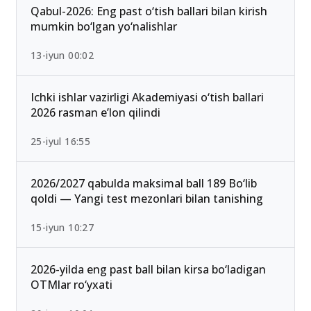
Qabul-2026: Eng past o‘tish ballari bilan kirish
mumkin bo‘lgan yo‘nalishlar
13-iyun 00:02
Ichki ishlar vazirligi Akademiyasi o‘tish ballari
2026 rasman e’lon qilindi
25-iyul 16:55
2026/2027 qabulda maksimal ball 189 Bo‘lib
qoldi — Yangi test mezonlari bilan tanishing
15-iyun 10:27
2026-yilda eng past ball bilan kirsa bo‘ladigan
OTMlar ro‘yxati