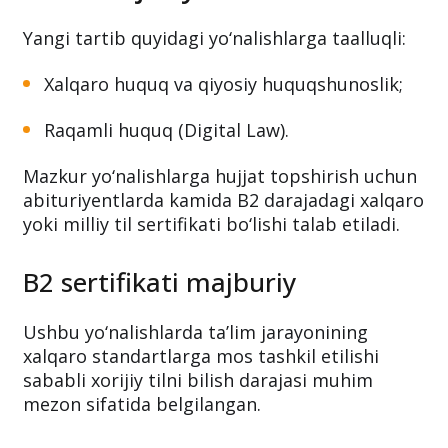
Yangi tartib quyidagi yo‘nalishlarga taalluqli:
Xalqaro huquq va qiyosiy huquqshunoslik;
Raqamli huquq (Digital Law).
Mazkur yo‘nalishlarga hujjat topshirish uchun
abituriyentlarda kamida B2 darajadagi xalqaro
yoki milliy til sertifikati bo‘lishi talab etiladi.
B2 sertifikati majburiy
Ushbu yo‘nalishlarda ta’lim jarayonining
xalqaro standartlarga mos tashkil etilishi
sababli xorijiy tilni bilish darajasi muhim
mezon sifatida belgilangan.