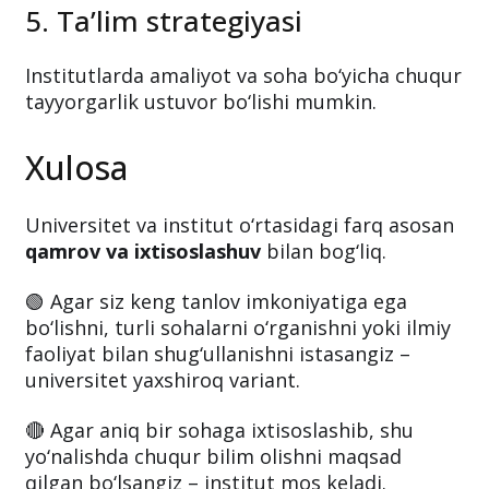
5. Ta’lim strategiyasi
Institutlarda amaliyot va soha bo‘yicha chuqur
tayyorgarlik ustuvor bo‘lishi mumkin.
Xulosa
Universitet va institut o‘rtasidagi farq asosan
qamrov va ixtisoslashuv
bilan bog‘liq.
🟢 Agar siz keng tanlov imkoniyatiga ega
bo‘lishni, turli sohalarni o‘rganishni yoki ilmiy
faoliyat bilan shug‘ullanishni istasangiz –
universitet yaxshiroq variant.
🔴 Agar aniq bir sohaga ixtisoslashib, shu
yo‘nalishda chuqur bilim olishni maqsad
qilgan bo‘lsangiz – institut mos keladi.