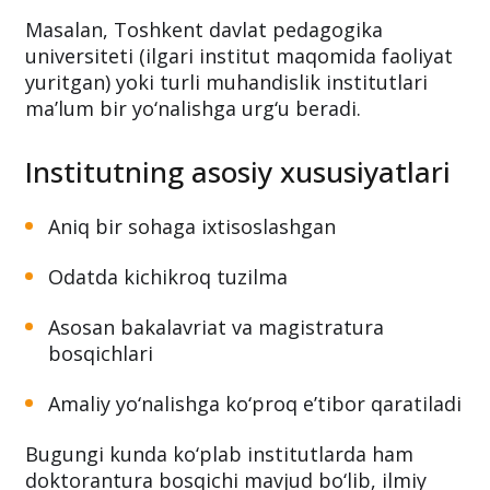
Masalan, Toshkent davlat pedagogika
universiteti (ilgari institut maqomida faoliyat
yuritgan) yoki turli muhandislik institutlari
ma’lum bir yo‘nalishga urg‘u beradi.
Institutning asosiy xususiyatlari
Aniq bir sohaga ixtisoslashgan
Odatda kichikroq tuzilma
Asosan bakalavriat va magistratura
bosqichlari
Amaliy yo‘nalishga ko‘proq e’tibor qaratiladi
Bugungi kunda ko‘plab institutlarda ham
doktorantura bosqichi mavjud bo‘lib, ilmiy