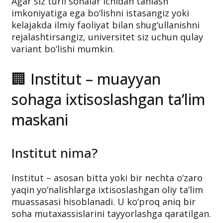
Agar siz turli sohalar ichidan tanlash
imkoniyatiga ega bo‘lishni istasangiz yoki
kelajakda ilmiy faoliyat bilan shug‘ullanishni
rejalashtirsangiz, universitet siz uchun qulay
variant bo‘lishi mumkin.
🏢 Institut – muayyan
sohaga ixtisoslashgan ta’lim
maskani
Institut nima?
Institut – asosan bitta yoki bir nechta o‘zaro
yaqin yo‘nalishlarga ixtisoslashgan oliy ta’lim
muassasasi hisoblanadi. U ko‘proq aniq bir
soha mutaxassislarini tayyorlashga qaratilgan.