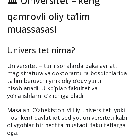
🏛 Universitet – keng
qamrovli oliy ta’lim
muassasasi
Universitet nima?
Universitet – turli sohalarda bakalavriat,
magistratura va doktorantura bosqichlarida
ta’lim beruvchi yirik oliy o‘quv yurti
hisoblanadi. U ko‘plab fakultet va
yo‘nalishlarni o‘z ichiga oladi.
Masalan, O‘zbekiston Milliy universiteti yoki
Toshkent davlat iqtisodiyot universiteti kabi
oliygohlar bir nechta mustaqil fakultetlarga
ega.