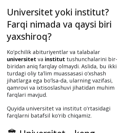
Universitet yoki institut?
Farqi nimada va qaysi biri
yaxshiroq?
Ko‘pchilik abituriyentlar va talabalar
universitet
va
institut
tushunchalarini bir-
biridan aniq farqlay olmaydi. Aslida, bu ikki
turdagi oliy ta’lim muassasasi o‘xshash
jihatlarga ega bo‘lsa-da, ularning vazifasi,
qamrovi va ixtisoslashuvi jihatidan muhim
farqlari mavjud.
Quyida universitet va institut o‘rtasidagi
farqlarni batafsil ko‘rib chiqamiz.