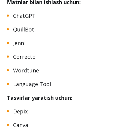
tashkil etish
uchun ham bir qancha
platformalar tavsiya qilindi:
Matnlar bilan ishlash uchun:
ChatGPT
QuillBot
Jenni
Correcto
Wordtune
Language Tool
Tasvirlar yaratish uchun:
Depix