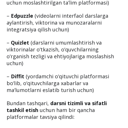
uchun)
–
Dreambox
(matematikadan repititorlik
uchun moslashtirilgan ta’lim platformasi)
–
Edpuzzle
(videolarni interfaol darslarga
aylantirish, viktorina va munozaralarni
integratsiya qilish uchun)
–
Quizlet
(darslarni umumlashtirish va
viktorinalar o‘tkazish, o‘quvchilarning
o‘rganish tezligi va ehtiyojlariga moslashish
uchun)
–
Diffit
(yordamchi o‘qituvchi platformasi
bo‘lib, o‘qituvchilarga xabarlar va
ma‘lumotlarni eslatib turish uchun)
Bundan tashqari,
darsni tizimli va sifatli