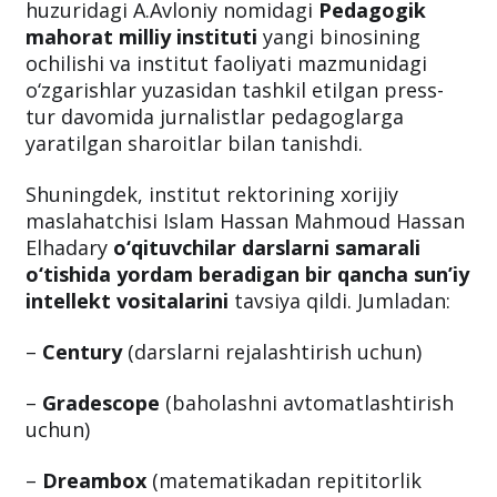
intellektlardan foydalanish tavsiya qilinadi?
Maktabgacha va maktab taʼlimi vazirligi
huzuridagi A.Avloniy nomidagi
Pedagogik
mahorat milliy instituti
yangi binosining
ochilishi va institut faoliyati mazmunidagi
o‘zgarishlar yuzasidan tashkil etilgan press-
tur davomida jurnalistlar pedagoglarga
yaratilgan sharoitlar bilan tanishdi.
Shuningdek, institut rektorining xorijiy
maslahatchisi Islam Hassan Mahmoud Hassan
Elhadary
o‘qituvchilar darslarni samarali
o‘tishida yordam beradigan bir qancha sun’iy
intellekt vositalarini
tavsiya qildi. Jumladan:
–
Century
(darslarni rejalashtirish uchun)
–
Gradescope
(baholashni avtomatlashtirish