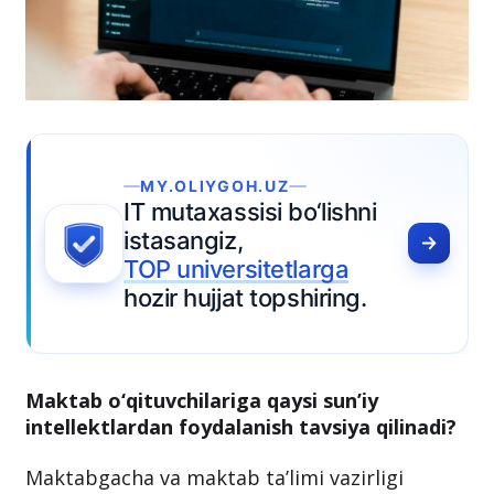
Maktab o‘qituvchilariga qaysi sun’iy