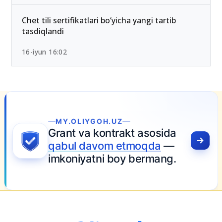
OTMlar ro‘yxati
26-iyun 10:01
Chet tili sertifikatlari bo‘yicha yangi tartib
tasdiqlandi
16-iyun 16:02