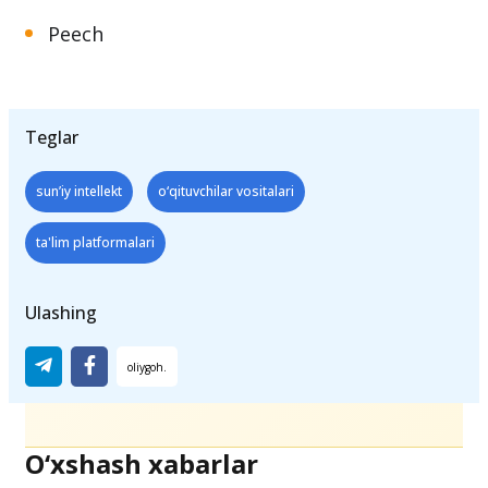
Fliki
Synthesia
Peech
Teglar
sun’iy intellekt
o‘qituvchilar vositalari
ta'lim platformalari
Ulashing