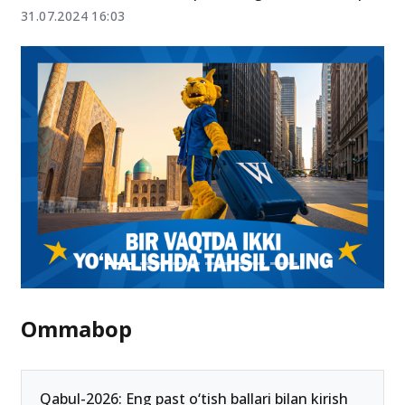
Sun’iy intellekt va robototexnika: Koreyalik
mutaxassislar maktab o‘quvchilariga dars bermoqda
31.07.2024 16:03
Ommabop