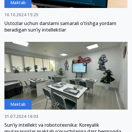
Maktab
10.10.2024 15:25
Ustozlar uchun darslarni samarali o‘tishga yordam
beradigan sun’iy intellektlar
Maktab
31.07.2024 16:03
Sun’iy intellekt va robototexnika: Koreyalik
mutaxassislar maktab o‘quvchilariga dars bermoqda