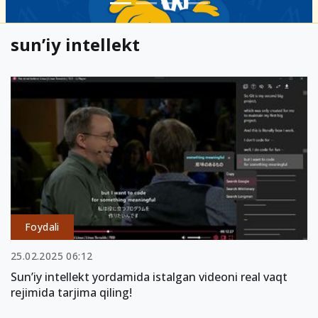
sun’iy intellekt
Foydali
25.02.2025 06:12
Sun’iy intellekt yordamida istalgan videoni real vaqt
rejimida tarjima qiling!