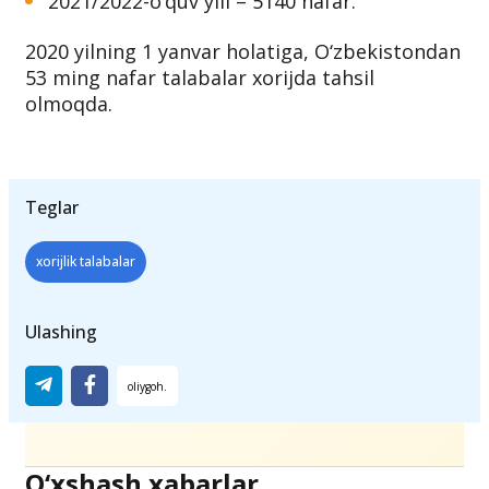
2020/2021-o‘quv yili – 4219 nafar;
2021/2022-o‘quv yili – 5140 nafar.
2020 yilning 1 yanvar holatiga, O‘zbekistondan
53 ming nafar talabalar xorijda tahsil
olmoqda.
Teglar
xorijlik talabalar
Ulashing