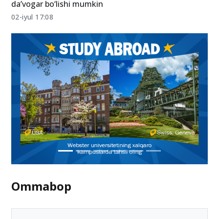
Kontraktda o‘qiyotgan talabalar endi davlat grantiga
da’vogar bo‘lishi mumkin
02-iyul 17:08