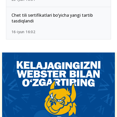
2026-yilda eng past ball bilan kirsa bo‘ladigan
OTMlar ro‘yxati
26-iyun 10:01
Chet tili sertifikatlari bo‘yicha yangi tartib
tasdiqlandi
16-iyun 16:02