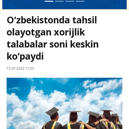
O‘zbekistonda tahsil
olayotgan xorijlik
talabalar soni keskin
ko‘paydi
13.07.2022 11:55