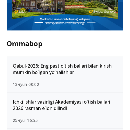
Ommabop
Qabul-2026: Eng past o‘tish ballari bilan kirish
mumkin bo‘lgan yo‘nalishlar
13-iyun 00:02
Ichki ishlar vazirligi Akademiyasi o‘tish ballari
2026 rasman e’lon qilindi
25-iyul 16:55