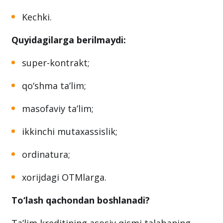
Kechki.
Quyidagilarga berilmaydi:
super-kontrakt;
qo‘shma ta’lim;
masofaviy ta’lim;
ikkinchi mutaxassislik;
ordinatura;
xorijdagi OTMlarga.
To‘lash qachondan boshlanadi?