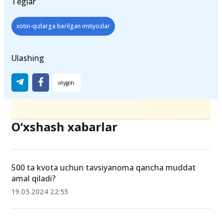
Teglar
xotin-qizlarga berilgan imtiyozlar
Ulashing
O‘xshash xabarlar
500 ta kvota uchun tavsiyanoma qancha muddat
amal qiladi?
19.05.2024 22:55