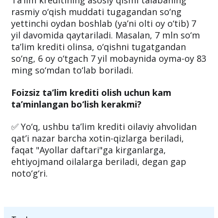
Ta’lim kreditining asosiy qismi talabaning
rasmiy o‘qish muddati tugagandan so‘ng
yettinchi oydan boshlab (ya’ni olti oy o‘tib) 7
yil davomida qaytariladi. Masalan, 7 mln so‘m
ta’lim krediti olinsa, o‘qishni tugatgandan
so‘ng, 6 oy o‘tgach 7 yil mobaynida oyma-oy 83
ming so‘mdan to‘lab boriladi.
Foizsiz ta’lim krediti olish uchun kam
ta’minlangan bo‘lish kerakmi?
✅ Yo‘q, ushbu ta’lim krediti oilaviy ahvolidan
qat’i nazar barcha xotin-qizlarga beriladi,
faqat "Ayollar daftari"ga kirganlarga,
ehtiyojmand oilalarga beriladi, degan gap
noto‘g‘ri.