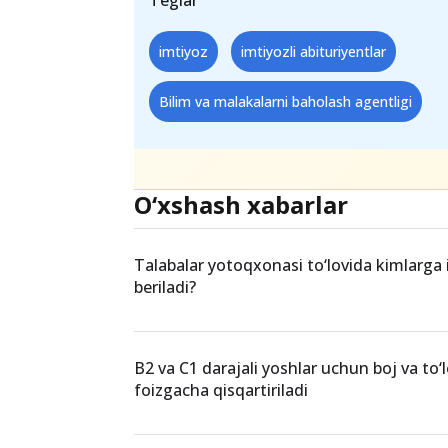
kvotadan koʻp boʻlgan taqdirda, ularn
boʻyicha toʻplangan ballardan kelib c
doirasida ketma-ketlik tartibida taq
Teglar
imtiyoz
imtiyozli abituriyentlar
Bilim va malakalarni baholash agentligi
O‘xshash xabarlar
Talabalar yotoqxonasi to‘lovida kimlarga
beriladi?