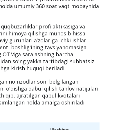
h hisoblanadi.
an (shahar)larida 2 nafardan
man hududlarda 3 nafardan) ichki ishlar
yicha boʻlinmalari huzurida
 guruh aʼzolari 1 yil davomida oʻqish va
an holda umumiy 360 soat vaqt mobaynida
uquqbuzarliklar profilaktikasiga va
arini himoya qilishga munosib hissa
iy guruhlari aʼzolariga Ichki ishlar
menti boshligʻining tavsiyanomasiga
ng OTMga saralashning barcha
nidan soʻng yakka tartibdagi suhbatsiz
shga kirish huquqi beriladi.
gan nomzodlar soni belgilangan