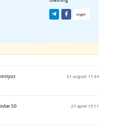
i oʻqishga qabul qilish tanlov natijalari
hiqib, ajratilgan qabul kvotalari
simlangan holda amalga oshiriladi.
Ulashing
 imtiyoz
01-avgust 11:44