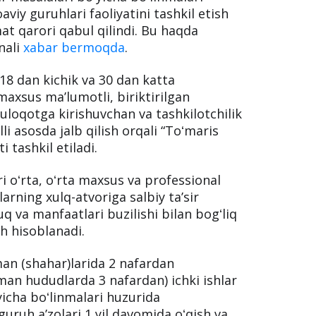
ma asosida oʻqishga kirish huquqi
ar masalalari boʻyicha boʻlinmalari
aviy guruhlari faoliyatini tashkil etish
mat qarori qabul qilindi. Bu haqda
nali
xabar bermoqda
.
 18 dan kichik va 30 dan katta
axsus maʼlumotli, biriktirilgan
oqotga kirishuvchan va tashkilotchilik
lli asosda jalb qilish orqali “Toʻmaris
i tashkil etiladi.
i oʻrta, oʻrta maxsus va professional
arning xulq-atvoriga salbiy taʼsir
 va manfaatlari buzilishi bilan bogʻliq