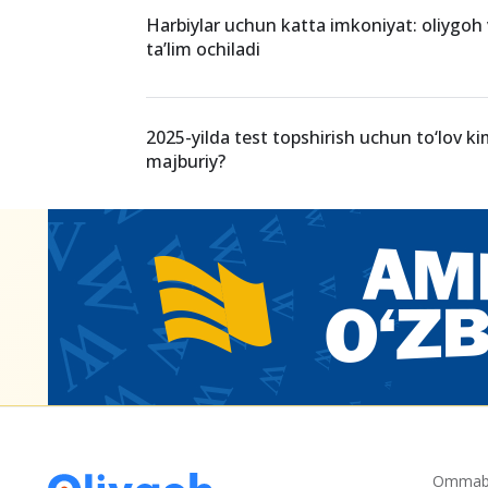
B2 va C1 darajali yoshlar uchun boj va to‘l
foizgacha qisqartiriladi
Harbiylar uchun katta imkoniyat: oliygoh
ta’lim ochiladi
2025-yilda test topshirish uchun to‘lov k
majburiy?