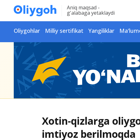
Aniq maqsad -
g'alabaga yetaklaydi
Oliygohlar
Milliy sertifikat
Yangiliklar
Ma'lum
Xotin-qizlarga oliyg
imtiyoz berilmoqda