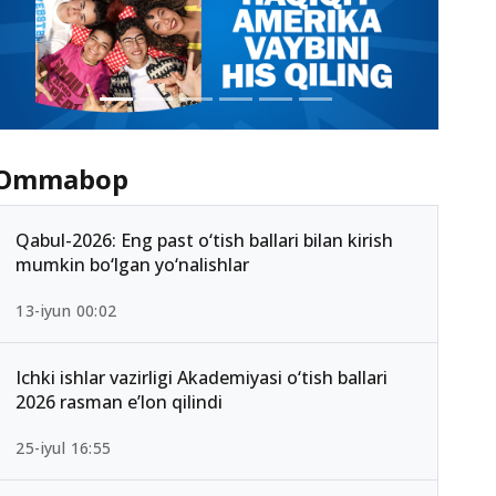
Ommabop
Qabul-2026: Eng past o‘tish ballari bilan kirish
mumkin bo‘lgan yo‘nalishlar
13-iyun 00:02
Ichki ishlar vazirligi Akademiyasi o‘tish ballari
2026 rasman e’lon qilindi
25-iyul 16:55