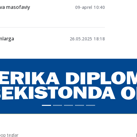
ovlar 50
27-aprel 15:11
 va masofaviy
09-aprel 10:40
imlarga
26.05.2025 18:18