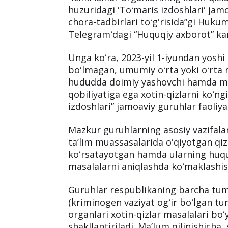
guruh aʼzolariga maxsus tavsiyano
beriladi
“Ichki ishlar organlarining xotin-qizl
huzuridagi ʻToʻmaris izdoshlariʻ jamo
chora-tadbirlari toʻgʻrisida”gi Huku
Telegramʻdagi “Huquqiy axborot” ka
Unga koʻra, 2023-yil 1-iyundan yoshi
boʻlmagan, umumiy oʻrta yoki oʻrta m
hududda doimiy yashovchi hamda mul
qobiliyatiga ega xotin-qizlarni koʻngi
izdoshlari” jamoaviy guruhlar faoliyat
Mazkur guruhlarning asosiy vazifalar
taʼlim muassasalarida oʻqiyotgan qizl
koʻrsatayotgan hamda ularning huquq