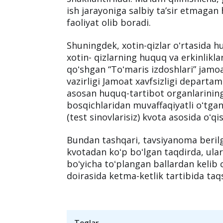
masalalarni aniqlashda koʻmaklashis
Guruhlar respublikaning barcha tum
(kriminogen vaziyat ogʻir boʻlgan tu
organlari xotin-qizlar masalalari boʻ
shakllantiriladi. Maʼlum qilinishicha,
ish jarayoniga salbiy taʼsir etmag
faoliyat olib boradi.
Shuningdek, xotin-qizlar oʻrtasida h
xotin- qizlarning huquq va erkinlikl
qoʻshgan “Toʻmaris izdoshlari” jamoav
vazirligi Jamoat xavfsizligi departa
asosan huquq-tartibot organlarini
bosqichlaridan muvaffaqiyatli oʻtga
(test sinovlarisiz) kvota asosida oʻqi
Bundan tashqari, tavsiyanoma beril