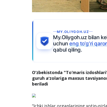
Ariza topshiring
O‘zbekistonda "To‘maris izdoshlari"