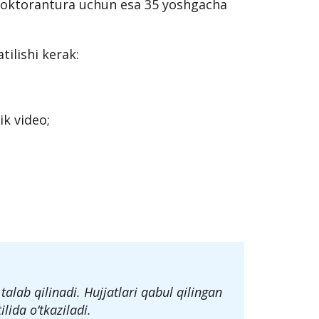
doktorantura uchun esa 35 yoshgacha
tilishi kerak:
ik video;
talab qilinadi. Hujjatlari qabul qilingan
lida o‘tkaziladi.