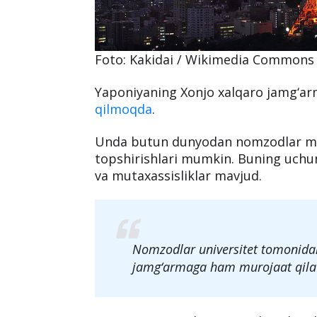
Foto: Kakidai / Wikimedia Commons
Yaponiyaning Xonjo xalqaro jamg‘arm
qilmoqda
.
Unda butun dunyodan nomzodlar mag
topshirishlari mumkin. Buning uchun
va mutaxassisliklar mavjud.
Nomzodlar universitet tomonida
jamg‘armaga ham murojaat qila 