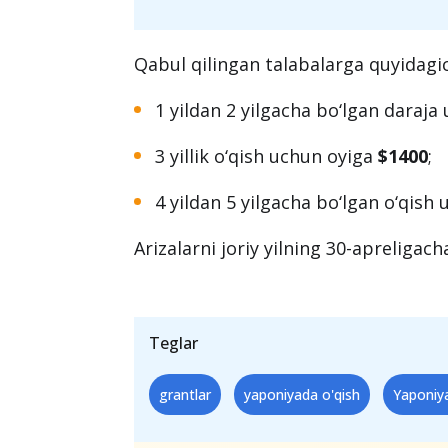
Qabul qilingan talabalarga quyidagic
1 yildan 2 yilgacha bo‘lgan daraj
3 yillik o‘qish uchun oyiga
$1400
;
4 yildan 5 yilgacha bo‘lgan o‘qish
Arizalarni joriy yilning 30-apreligac
Teglar
grantlar
yaponiyada o'qish
Yaponiya