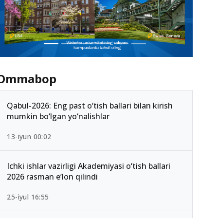
Ommabop
Qabul-2026: Eng past o‘tish ballari bilan kirish
mumkin bo‘lgan yo‘nalishlar
13-iyun 00:02
Ichki ishlar vazirligi Akademiyasi o‘tish ballari
2026 rasman e’lon qilindi
25-iyul 16:55