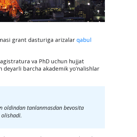
asi grant dasturiga arizalar
qabul
istratura va PhD uchun hujjat
 deyarli barcha akademik yo‘nalishlar
n oldindan tanlanmasdan bevosita
olishadi.