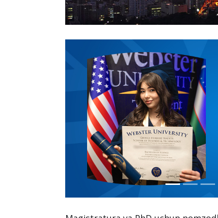
Magistratura va PhD uchun nomzodlar