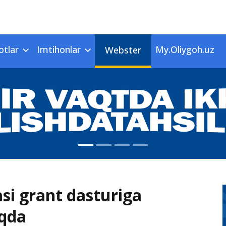
otlar
Imtihonlar
My.Oliygoh.uz
Webster
si grant dasturiga
oqda