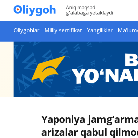
Aniq maqsad -
g'alabaga yetaklaydi
Oliygohlar
Milliy sertifikat
Yangiliklar
Ma'lum
Yaponiya jamg‘arma
arizalar qabul qilm