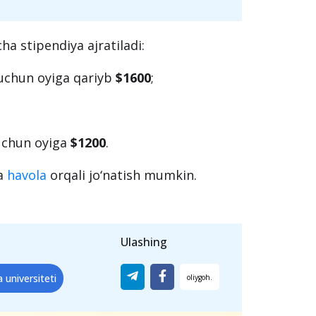
ha stipendiya ajratiladi:
a uchun oyiga qariyb
$1600
;
 uchun oyiga
$1200
.
ha
havola
orqali jo‘natish mumkin.
Ulashing
 universiteti