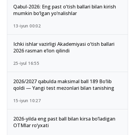
Qabul-2026: Eng past o‘tish ballari bilan kirish
mumkin bo‘lgan yo‘nalishlar
13-iyun 00:02
Ichki ishlar vazirligi Akademiyasi o‘tish ballari
2026 rasman e’lon qilindi
25-iyul 16:55
2026/2027 qabulda maksimal ball 189 Bo‘lib
qoldi — Yangi test mezonlari bilan tanishing
15-iyun 10:27
2026-yilda eng past ball bilan kirsa bo‘ladigan
OTMlar ro‘yxati