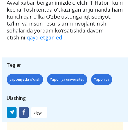
Avval xabar berganimizdek, elchi T.Hatori kuni
kecha Toshkentda o‘tkazilgan anjumanda ham
Kunchiqar o‘lka O‘zbekistonga iqtisodiyot,
ta’lim va inson resurslarini rivojlantirish
sohalarida yordam ko‘rsatishda davom
etishini
qayd etgan edi.
Teglar
yaponiyada o'qish
Yaponiya universiteti
Yaponiya
Ulashing