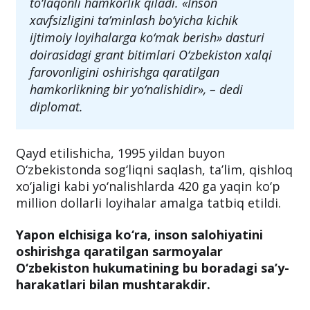
to‘laqonli hamkorlik qiladi. «Inson
xavfsizligini ta’minlash bo‘yicha kichik
ijtimoiy loyihalarga ko‘mak berish» dasturi
doirasidagi grant bitimlari O‘zbekiston xalqi
farovonligini oshirishga qaratilgan
hamkorlikning bir yo‘nalishidir», – dedi
diplomat.
Qayd etilishicha, 1995 yildan buyon
O‘zbekistonda sog‘liqni saqlash, ta’lim, qishloq
xo‘jaligi kabi yo‘nalishlarda 420 ga yaqin ko‘p
million dollarli loyihalar amalga tatbiq etildi.
Yapon elchisiga ko‘ra, inson salohiyatini
oshirishga qaratilgan sarmoyalar
O‘zbekiston hukumatining bu boradagi sa’y-
harakatlari bilan mushtarakdir.