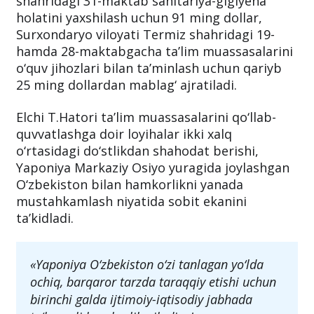
shahridagi 31-maktab sanitariya-gigiyena
holatini yaxshilash uchun 91 ming dollar,
Surxondaryo viloyati Termiz shahridagi 19-
hamda 28-maktabgacha ta’lim muassasalarini
o‘quv jihozlari bilan ta’minlash uchun qariyb
25 ming dollardan mablag‘ ajratiladi.
Elchi T.Hatori ta’lim muassasalarini qo‘llab-
quvvatlashga doir loyihalar ikki xalq
o‘rtasidagi do‘stlikdan shahodat berishi,
Yaponiya Markaziy Osiyo yuragida joylashgan
O‘zbekiston bilan hamkorlikni yanada
mustahkamlash niyatida sobit ekanini
ta’kidladi.
«Yaponiya O‘zbekiston o‘zi tanlagan yo‘lda
ochiq, barqaror tarzda taraqqiy etishi uchun
birinchi galda ijtimoiy-iqtisodiy jabhada