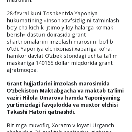
28-fevral kuni Toshkentda Yaponiya
hukumatining «Inson xavfsizligini ta’minlash
bo‘yicha kichik ijtimoiy loyihalarga ko‘mak
berish» dasturi doirasida grant
shartnomalarini imzolash marosimi bo‘lib
o‘tdi. Yaponiya elchixonasi xabariga ko‘ra,
hamkor davlat O‘zbekistondagi uchta ta’lim
maskaniga 140165 dollar miqdorida grant
ajratmoqda.
Grant hujjatlarini imzolash marosimida
O‘zbekiston Maktabgacha va maktab ta’limi
vaziri Hilola Umarova hamda Yaponiyaning
yurtimizdagi favqulodda va muxtor elchisi
Takashi Hatori qatnashdi.
Bitimga muvofiq, Xorazm viloyati Urganch