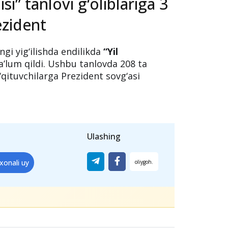
isi” tanlovi g‘oliblariga 3
ezident
gi yig‘ilishda endilikda
“Yil
a’lum qildi. Ushbu tanlovda 208 ta
qituvchilarga Prezident sovg‘asi
Ulashing
xonali uy