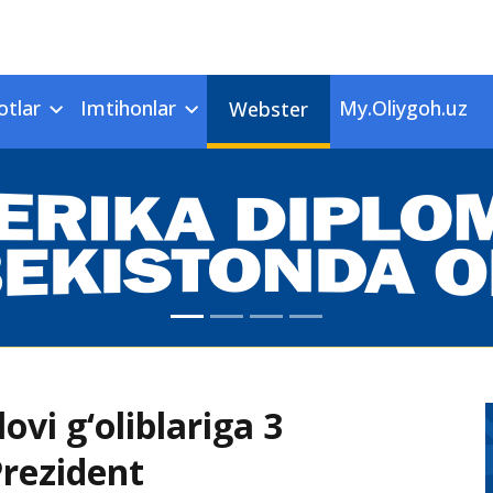
otlar
Imtihonlar
My.Oliygoh.uz
Webster
lovi g‘oliblariga 3
Prezident