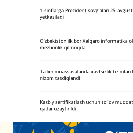
1-sinflarga Prezident sovg‘alari 25-avgus
yetkaziladi
O‘zbekiston ilk bor Xalqaro informatika o
mezbonlik qilmoqda
Ta’lim muassasalarida xavfsizlik tizimlari
nizom tasdiqlandi
Kasbiy sertifikatlash uchun to‘lov mudda
qadar uzaytirildi