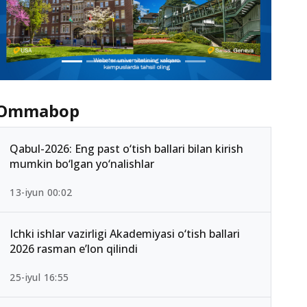
Ommabop
Qabul-2026: Eng past o‘tish ballari bilan kirish
mumkin bo‘lgan yo‘nalishlar
13-iyun 00:02
Ichki ishlar vazirligi Akademiyasi o‘tish ballari
2026 rasman e’lon qilindi
25-iyul 16:55