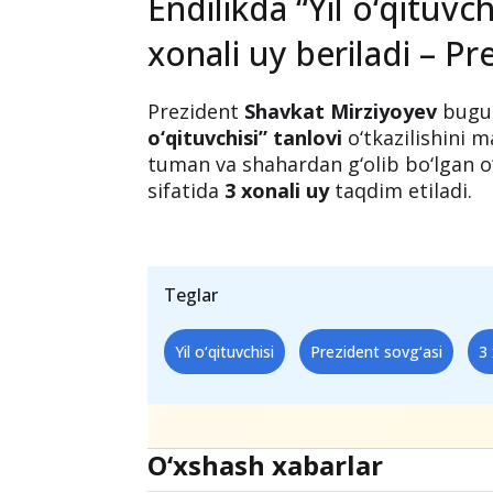
Endilikda “Yil o‘qituvch
xonali uy beriladi – Pr
Prezident
Shavkat Mirziyoyev
bugun
o‘qituvchisi” tanlovi
o‘tkazilishini m
tuman va shahardan g‘olib bo‘lgan o‘
sifatida
3 xonali uy
taqdim etiladi.
Teglar
Yil o‘qituvchisi
Prezident sovg‘asi
3 
O‘xshash xabarlar