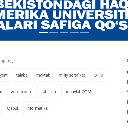
p teglar
iyent
talaba
maktab
milliy sertifikat
OTM
on
yotoqxona
statistika
nodavlat OTM
Qabul
informatika