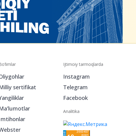
Bo‘limlar
Ijtimoiy tarmoqlarda
Oliygohlar
Instagram
Milliy sertifikat
Telegram
Yangiliklar
Facebook
Ma'lumotlar
Analitika
Imtihonlar
Webster