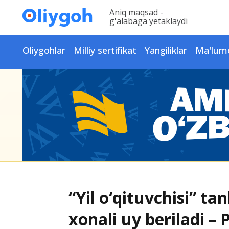
Aniq maqsad -
g'alabaga yetaklaydi
Oliygohlar
Milliy sertifikat
Yangiliklar
Ma'lum
“Yil o‘qituvchisi” tan
xonali uy beriladi – 