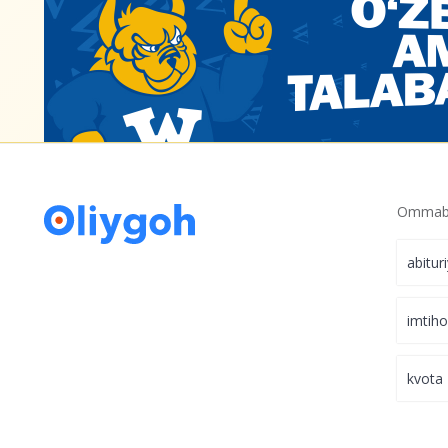
Ommabo
abitur
imtih
kvota