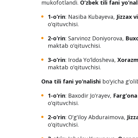
mukofotlandi.
O‘zbek tili fani yo‘nal
1-o‘rin
: Nasiba Kubayeva,
Jizzax v
o‘qituvchisi.
2-o‘rin
: Sarvinoz Doniyorova,
Buxo
maktab o‘qituvchisi.
3-o‘rin
: Iroda Yo‘ldosheva,
Xorazm 
maktab o‘qituvchisi.
Ona tili fani yo‘nalishi
bo‘yicha g‘oli
1-o‘rin
: Baxodir Jo‘rayev,
Farg‘ona 
o‘qituvchisi.
2-o‘rin
: O‘g‘iloy Abduraimova,
Jizz
o‘qituvchisi.