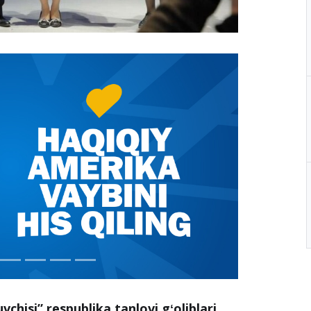
uvchisi” respublika tanlovi gʻoliblari