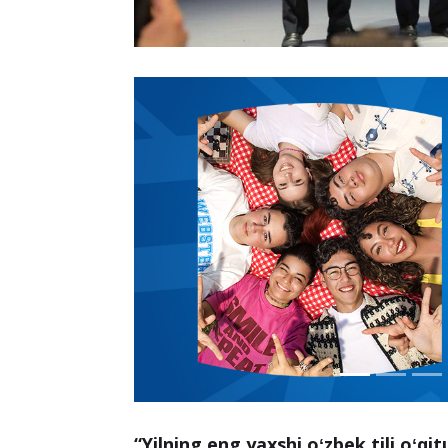
“Yilning eng yaxshi oʻzbek tili oʻqit