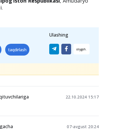
lpog‘iston Respublikasi
, Amudaryo
i.
Ulashing
taqdirlash
qituvchilariga
22.10.2024 15:17
t
tgacha
07-avgust 20:24