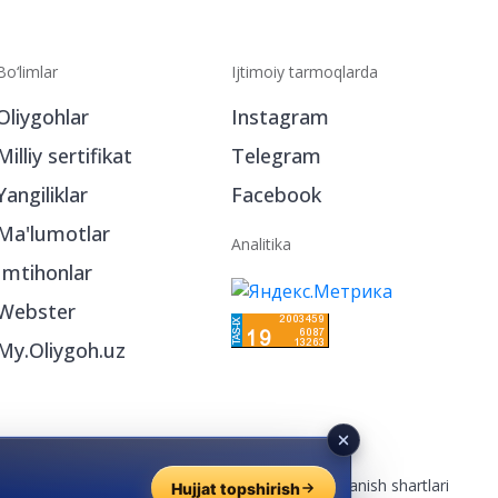
Bo‘limlar
Ijtimoiy tarmoqlarda
Oliygohlar
Instagram
Milliy sertifikat
Telegram
Yangiliklar
Facebook
Ma'lumotlar
Analitika
Imtihonlar
Webster
My.Oliygoh.uz
Reklama
/
Foydalanish shartlari
Hujjat topshirish