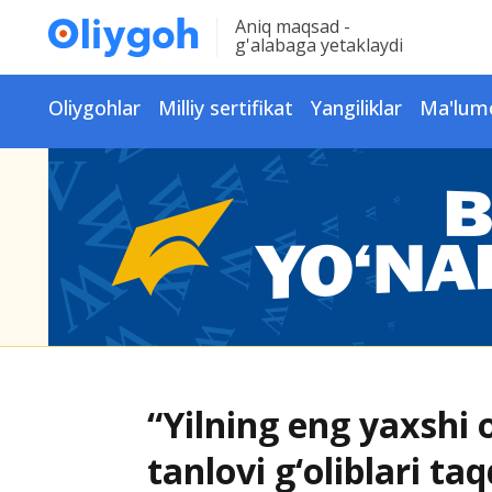
Aniq maqsad -
g'alabaga yetaklaydi
Oliygohlar
Milliy sertifikat
Yangiliklar
Ma'lum
“Yilning eng yaxshi o
tanlovi g‘oliblari taq