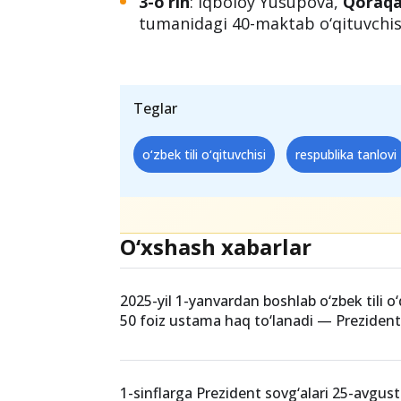
3-o‘rin
: Iqboloy Yusupova,
Qoraqa
tumanidagi 40-maktab o‘qituvchis
Teglar
o‘zbek tili o‘qituvchisi
respublika tanlovi
O‘xshash xabarlar
2025-yil 1-yanvardan boshlab o‘zbek tili o‘
50 foiz ustama haq to‘lanadi — Preziden
1-sinflarga Prezident sovg‘alari 25-avgus