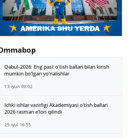
Ommabop
Qabul-2026: Eng past o‘tish ballari bilan kirish
mumkin bo‘lgan yo‘nalishlar
13-iyun 00:02
Ichki ishlar vazirligi Akademiyasi o‘tish ballari
2026 rasman e’lon qilindi
25-iyul 16:55