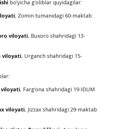
ishi
bo‘yicha g‘oliblar quyidagilar:
iloyati
, Zomin tumanidagi 60-maktab
ro viloyati
, Buxoro shahridagi 13-
viloyati
, Urganch shahridagi 15-
blar:
viloyati
, Farg‘ona shahridagi 19-IDUM
ax viloyati
, Jizzax shahridagi 29-maktab