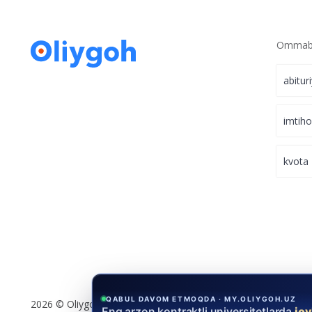
Ommabo
abitur
imtih
kvota
QABUL DAVOM ETMOQDA · MY.OLIYGOH.UZ
2026 © Oliygoh.uz, Barcha huquqlar himoyalangan
Eng arzon kontraktli universitetlarda
jo