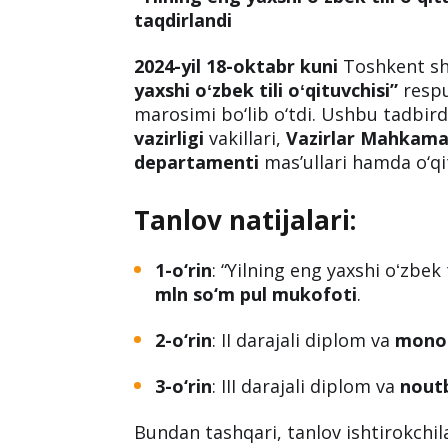
taqdirlandi
2024-yil 18-oktabr kuni
Toshkent sh
yaxshi oʻzbek tili oʻqituvchisi”
respu
marosimi bo‘lib o‘tdi. Ushbu tadbir
vazirligi
vakillari,
Vazirlar Mahkamasi
departamenti
masʼullari hamda o‘qit
Tanlov natijalari:
1-o‘rin
: “Yilning eng yaxshi oʻzbek 
mln so‘m pul mukofoti
.
2-o‘rin
: II darajali diplom va
mono
3-o‘rin
: III darajali diplom va
nout
Bundan tashqari, tanlov ishtirokchil