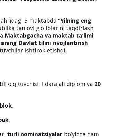
ahridagi 5-maktabda
“Yilning eng
blika tanlovi gʻoliblarini taqdirlash
da
Maktabgacha va maktab taʼlimi
ning Davlat tilini rivojlantirish
uvchilar ishtirok etishdi.
tili oʻqituvchisi” I darajali diplom va
20
blok
.
buk
.
ari
turli nominatsiyalar
bo‘yicha ham