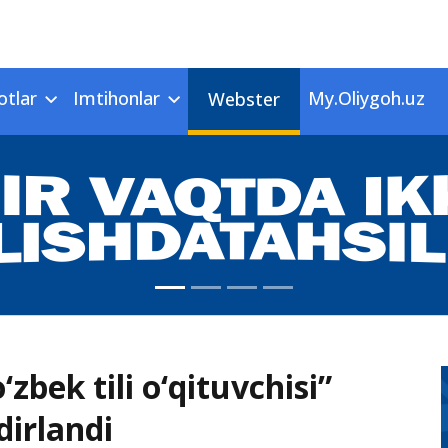
otlar
Imtihonlar
My.Oliygoh.uz
Webster
‘zbek tili o‘qituvchisi”
dirlandi