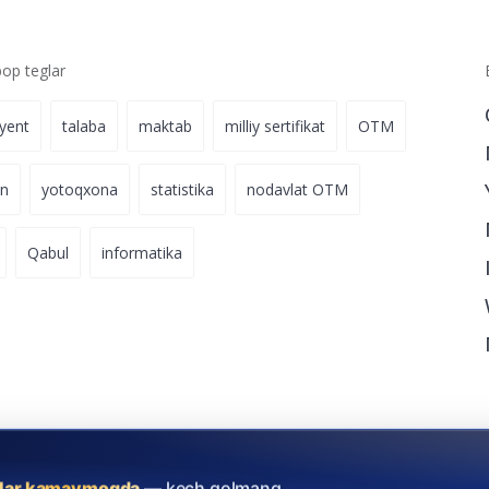
p teglar
iyent
talaba
maktab
milliy sertifikat
OTM
on
yotoqxona
statistika
nodavlat OTM
Qabul
informatika
ylar kamaymoqda
— kech qolmang.