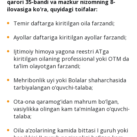
qarori 35-bandi va mazkur nizomning 8-
ilovasiga ko‘ra, quyidagi toifalar:
Temir daftarga kiritilgan oila farzandi;
Ayollar daftariga kiritilgan ayollar farzandi;
Ijtimoiy himoya yagona reestri ATga
kiritilgan oilaning professional yoki OTM da
taʼlim olayotgan farzandi;
Mehribonlik uyi yoki Bolalar shaharchasida
tarbiyalangan o‘quvchi-talaba;
Ota-ona qaramog‘idan mahrum bo‘lgan,
vasiylikka olingan kam taʼminlagan o‘quvchi-
talaba;
Oila aʼzolarining kamida bittasi I guruh yoki