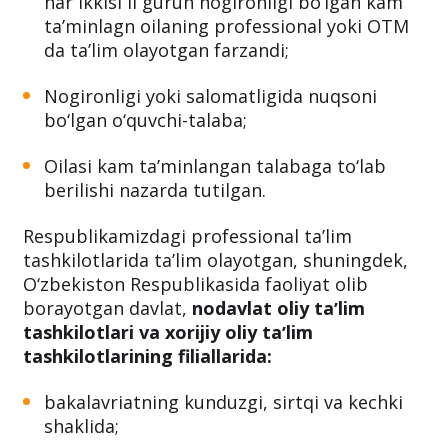
har ikkisi II guruh nogironligi bo‘lgan kam
taʼminlagn oilaning professional yoki OTM
da taʼlim olayotgan farzandi;
Nogironligi yoki salomatligida nuqsoni
bo‘lgan o‘quvchi-talaba;
Oilasi kam taʼminlangan talabaga to‘lab
berilishi nazarda tutilgan.
Respublikamizdagi professional taʼlim
tashkilotlarida taʼlim olayotgan, shuningdek,
O‘zbekiston Respublikasida faoliyat olib
borayotgan davlat,
nodavlat oliy taʼlim
tashkilotlari va xorijiy oliy taʼlim
tashkilotlarining filiallarida:
bakalavriatning kunduzgi, sirtqi va kechki
shaklida;