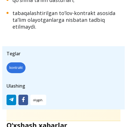
qo‘shma taʼlim dasturlari;
tabaqalashtirilgan to‘lov-kontrakt asosida
taʼlim olayotganlarga nisbatan tadbiq
etilmaydi.
Teglar
kontrakt
Ulashing
O‘xshash xabarlar