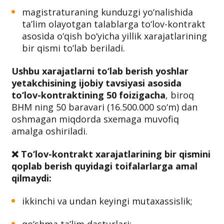
magistraturaning kunduzgi yo‘nalishida
taʼlim olayotgan talablarga to‘lov-kontrakt
asosida o‘qish bo‘yicha yillik xarajatlarining
bir qismi to‘lab beriladi.
Ushbu xarajatlarni to‘lab berish yoshlar
yetakchisining ijobiy tavsiyasi asosida
to‘lov-kontraktining 50 foizigacha
, biroq
BHM ning 50 baravari (16.500.000 so‘m) dan
oshmagan miqdorda sxemaga muvofiq
amalga oshiriladi.
❌ To‘lov-kontrakt xarajatlarining bir qismini
qoplab berish quyidagi toifalarlarga amal
qilmaydi:
ikkinchi va undan keyingi mutaxassislik;