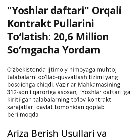
"Yoshlar daftari" Orqali
Kontrakt Pullarini
To‘latish: 20,6 Million
So‘mgacha Yordam
O‘zbekistonda ijtimoiy himoyaga muhtoj
talabalarni qo‘llab-quvvatlash tizimi yangi
bosqichga chiqdi. Vazirlar Mahkamasining
312-sonli qaroriga asosan, "Yoshlar daftari"ga
kiritilgan talabalarning to‘lov-kontrakt
xarajatlari davlat tomonidan qoplab
berilmoqda.
Ariza Berish Usullari va