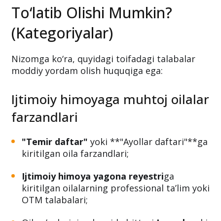
To‘latib Olishi Mumkin?
(Kategoriyalar)
Nizomga ko‘ra, quyidagi toifadagi talabalar
moddiy yordam olish huquqiga ega:
Ijtimoiy himoyaga muhtoj oilalar
farzandlari
"Temir daftar"
yoki **"Ayollar daftari"**ga
kiritilgan oila farzandlari;
Ijtimoiy himoya yagona reyestri
ga
kiritilgan oilalarning professional ta’lim yoki
OTM talabalari;