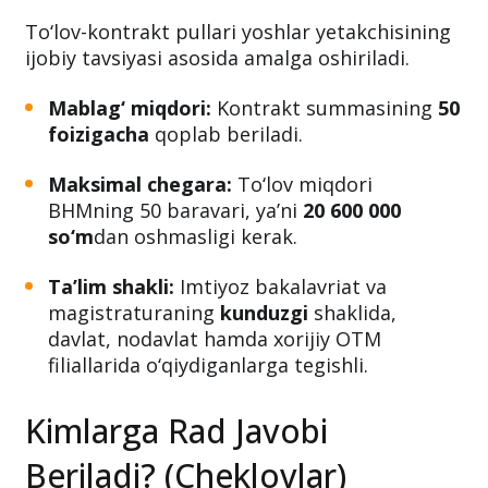
To‘lov-kontrakt pullari yoshlar yetakchisining
ijobiy tavsiyasi asosida amalga oshiriladi.
Mablag‘ miqdori:
Kontrakt summasining
50
foizigacha
qoplab beriladi.
Maksimal chegara:
To‘lov miqdori
BHMning 50 baravari, ya’ni
20 600 000
so‘m
dan oshmasligi kerak.
Ta’lim shakli:
Imtiyoz bakalavriat va
magistraturaning
kunduzgi
shaklida,
davlat, nodavlat hamda xorijiy OTM
filiallarida o‘qiydiganlarga tegishli.
Kimlarga Rad Javobi
Beriladi? (Cheklovlar)