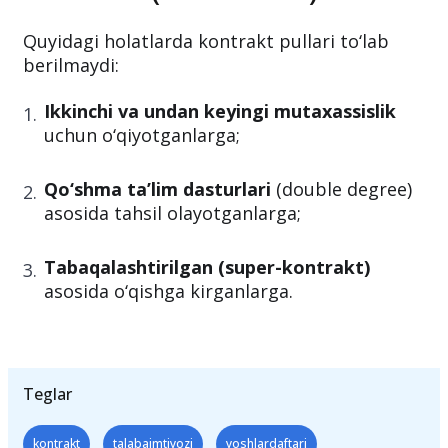
Quyidagi holatlarda kontrakt pullari to‘lab
berilmaydi:
Ikkinchi va undan keyingi mutaxassislik
uchun o‘qiyotganlarga;
Qo‘shma ta’lim dasturlari
(double degree)
asosida tahsil olayotganlarga;
Tabaqalashtirilgan (super-kontrakt)
asosida o‘qishga kirganlarga.
Teglar
kontrakt
talabaimtiyozi
yoshlardaftari