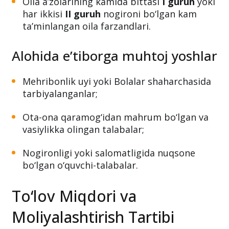
Oila a’zolarining kamida bittasi
I guruh
yoki
har ikkisi
II guruh
nogironi bo‘lgan kam
ta’minlangan oila farzandlari.
Alohida e’tiborga muhtoj yoshlar
Mehribonlik uyi yoki Bolalar shaharchasida
tarbiyalanganlar;
Ota-ona qaramog‘idan mahrum bo‘lgan va
vasiylikka olingan talabalar;
Nogironligi yoki salomatligida nuqsone
bo‘lgan o‘quvchi-talabalar.
To‘lov Miqdori va
Moliyalashtirish Tartibi