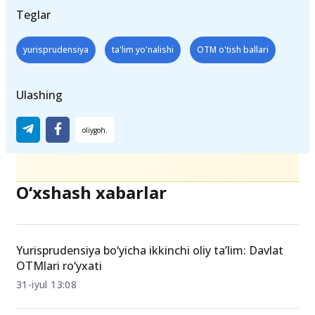
Teglar
yurisprudensiya
ta'lim yo'nalishi
OTM o'tish ballari
Ulashing
O‘xshash xabarlar
Yurisprudensiya bo‘yicha ikkinchi oliy ta’lim: Davlat
OTMlari ro‘yxati