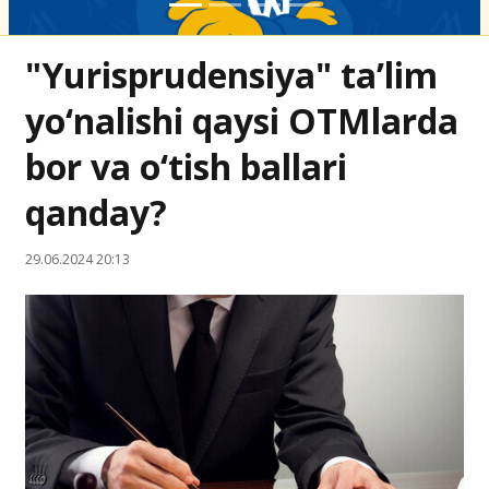
"Yurisprudensiya" ta’lim
yo‘nalishi qaysi OTMlarda
bor va o‘tish ballari
qanday?
29.06.2024 20:13