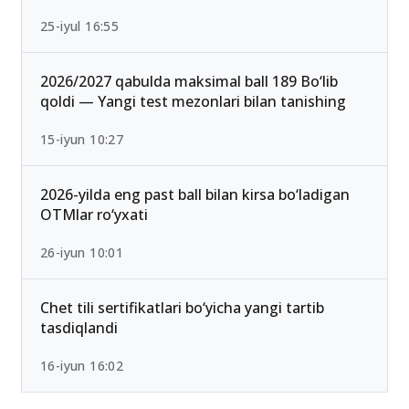
Ichki ishlar vazirligi Akademiyasi o‘tish ballari
2026 rasman e’lon qilindi
25-iyul 16:55
2026/2027 qabulda maksimal ball 189 Bo‘lib
qoldi — Yangi test mezonlari bilan tanishing
15-iyun 10:27
2026-yilda eng past ball bilan kirsa bo‘ladigan
OTMlar ro‘yxati
26-iyun 10:01
Chet tili sertifikatlari bo‘yicha yangi tartib
tasdiqlandi