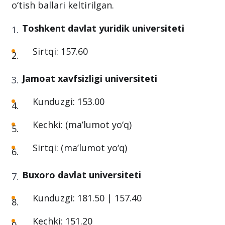
ta’lim yo‘nalishi, o‘zbek tili bo‘yicha 8 ta
oliygohda mavjud. Quyida ushbu yo‘nalish
bo‘yicha mavjud bo‘lgan OTMlar va ularning
o‘tish ballari keltirilgan.
Toshkent davlat yuridik universiteti
Sirtqi: 157.60
Jamoat xavfsizligi universiteti
Kunduzgi: 153.00
Kechki: (ma’lumot yo‘q)
Sirtqi: (ma’lumot yo‘q)
Buxoro davlat universiteti