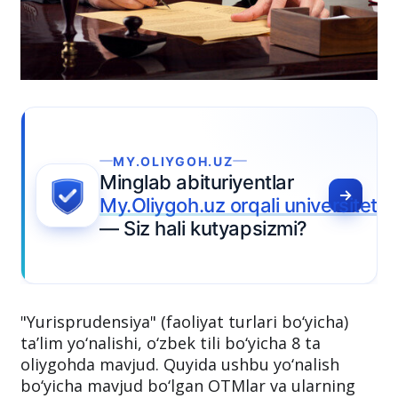
versitet tanlamoqda
"Yurisprudensiya" (faoliyat turlari bo‘yicha)