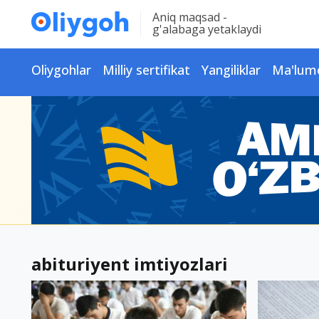
Aniq maqsad -
g'alabaga yetaklaydi
Oliygohlar
Milliy sertifikat
Yangiliklar
Ma'lum
abituriyent imtiyozlari