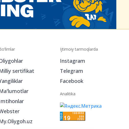
Bo‘limlar
Ijtimoiy tarmoqlarda
Oliygohlar
Instagram
Milliy sertifikat
Telegram
Yangiliklar
Facebook
Ma'lumotlar
Analitika
Imtihonlar
Webster
My.Oliygoh.uz