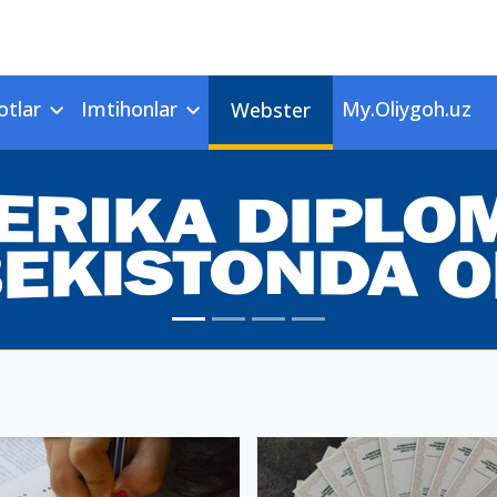
otlar
Imtihonlar
My.Oliygoh.uz
Webster