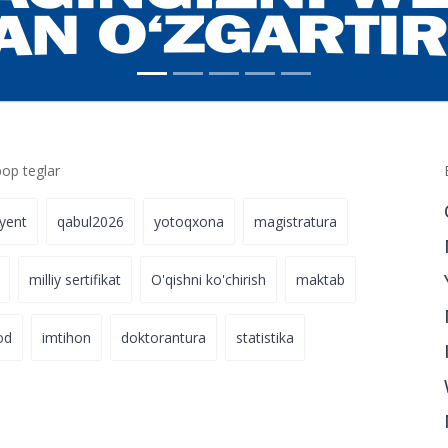
p teglar
iyent
qabul2026
yotoqxona
magistratura
milliy sertifikat
O'qishni ko'chirish
maktab
od
imtihon
doktorantura
statistika