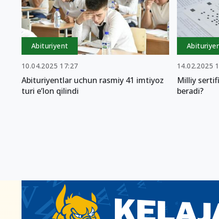
Abituriyent
Abituriye
10.04.2025 17:27
14.02.2025 
Abituriyentlar uchun rasmiy 41 imtiyoz
Milliy sert
turi e’lon qilindi
beradi?