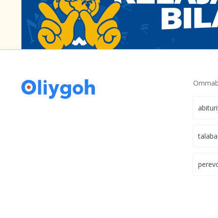
Ommabo
abitur
talaba
perev