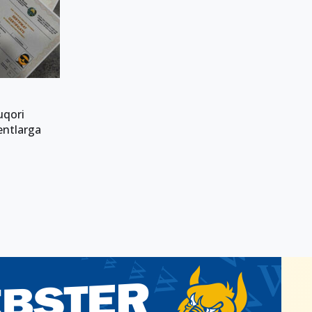
uqori
yentlarga