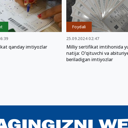
nt
Foydali
16:39
25.09.2024 02:47
ifikat qanday imtiyozlar
Milliy sertifikat imtihonida y
natija: O‘qituvchi va abituri
beriladigan imtiyozlar