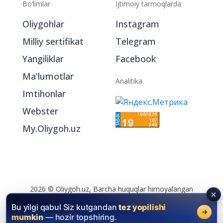
Bo‘limlar
Ijtimoiy tarmoqlarda
Oliygohlar
Instagram
Milliy sertifikat
Telegram
Yangiliklar
Facebook
Ma'lumotlar
Analitika
Imtihonlar
Webster
My.Oliygoh.uz
2026 © Oliygoh.uz, Barcha huquqlar himoyalangan
Reklama
/
Foydalanish shartlari
Bu yilgi qabul Siz kutgandan
tez yopilishi
mumkin
— hozir topshiring.