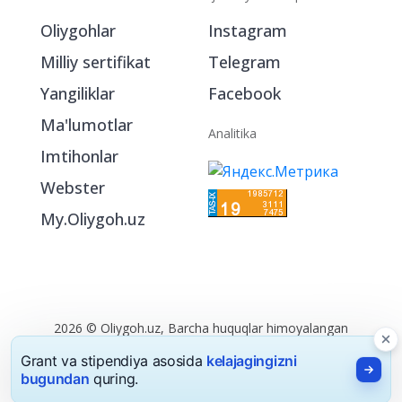
Bo‘limlar
Ijtimoiy tarmoqlarda
Oliygohlar
Instagram
Milliy sertifikat
Telegram
Yangiliklar
Facebook
Ma'lumotlar
Analitika
Imtihonlar
Webster
My.Oliygoh.uz
Grant va stipendiya asosida
kelajagingizni
bugundan
quring.