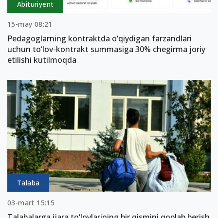
Abituriyent
15-may 08:21
Pedagoglarning kontraktda o‘qiydigan farzandlari
uchun to‘lov-kontrakt summasiga 30% chegirma joriy
etilishi kutilmoqda
Talaba
03-mart 15:15
Talabalarga ijara to‘lovlarining bir qismini qoplab berish