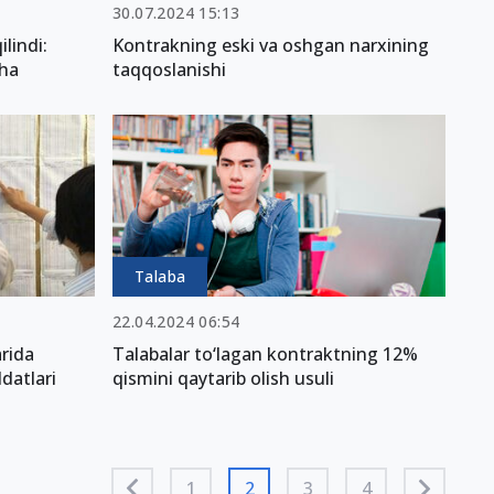
30.07.2024 15:13
ilindi:
Kontrakning eski va oshgan narxining
cha
taqqoslanishi
Talaba
22.04.2024 06:54
arida
Talabalar to‘lagan kontraktning 12%
datlari
qismini qaytarib olish usuli
1
2
3
4