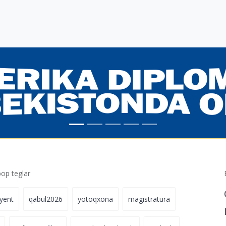
p teglar
iyent
qabul2026
yotoqxona
magistratura