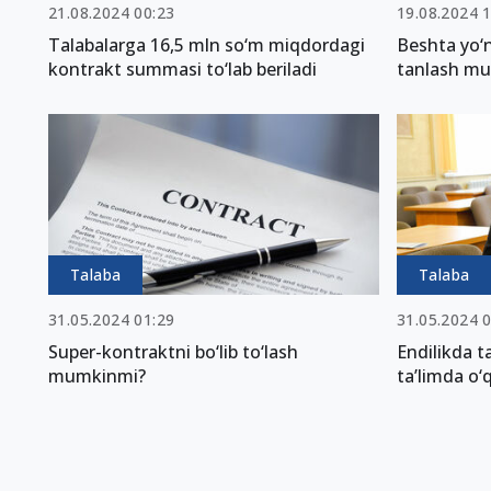
21.08.2024 00:23
19.08.2024 
Talabalarga 16,5 mln so‘m miqdordagi
Beshta yo‘n
kontrakt summasi to‘lab beriladi
tanlash m
Talaba
Talaba
31.05.2024 01:29
31.05.2024 
Super-kontraktni bo‘lib to‘lash
Endilikda t
mumkinmi?
ta’limda o‘