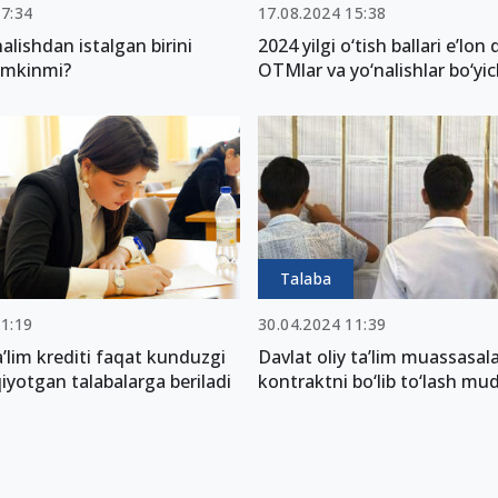
17:34
17.08.2024 15:38
alishdan istalgan birini
2024 yilgi o‘tish ballari e’lon q
umkinmi?
OTMlar va yo‘nalishlar bo‘yi
Talaba
01:19
30.04.2024 11:39
a’lim krediti faqat kunduzgi
Davlat oliy ta’lim muassasal
qiyotgan talabalarga beriladi
kontraktni bo‘lib to‘lash mud