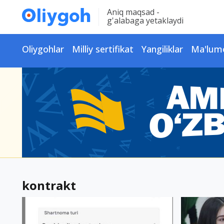
Aniq maqsad -
g'alabaga yetaklaydi
Oliygohlar
Milliy sertifikat
Yangiliklar
Ma'lum
kontrakt