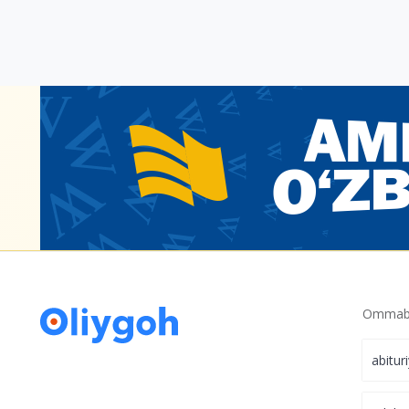
Ommabo
abitur