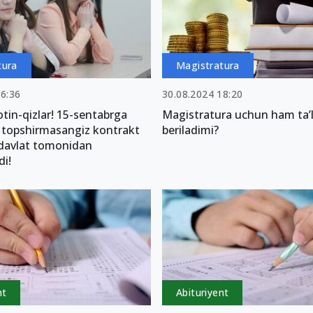
tura
Magistratura
16:36
30.08.2024 18:20
tin-qizlar! 15-sentabrga
Magistratura uchun ham ta’l
a topshirmasangiz kontrakt
beriladimi?
 davlat tomonidan
i!
nt
Abituriyent