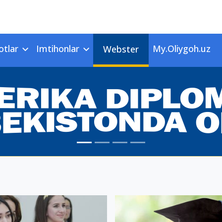
otlar
Imtihonlar
My.Oliygoh.uz
Webster