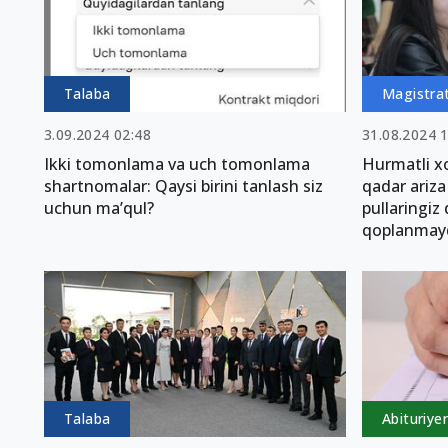
Talaba
Magistra
3.09.2024 02:48
31.08.2024 
Ikki tomonlama va uch tomonlama
Hurmatli xo
shartnomalar: Qaysi birini tanlash siz
qadar ariz
uchun ma’qul?
pullaringiz
qoplanmayd
Talaba
Abituriye