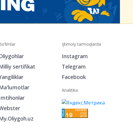
Bo‘limlar
Ijtimoiy tarmoqlarda
Oliygohlar
Instagram
Milliy sertifikat
Telegram
Yangiliklar
Facebook
Ma'lumotlar
Analitika
Imtihonlar
Webster
My.Oliygoh.uz