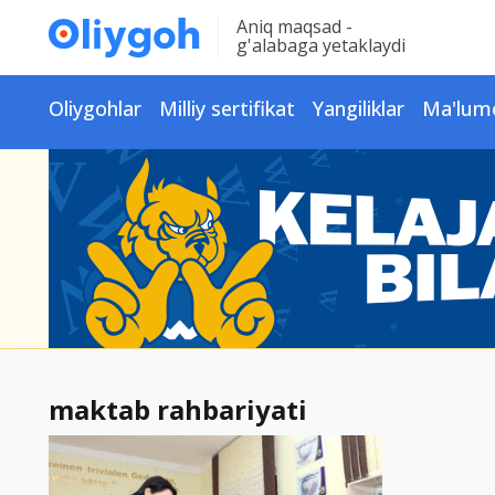
Aniq maqsad -
g'alabaga yetaklaydi
Oliygohlar
Milliy sertifikat
Yangiliklar
Ma'lum
maktab rahbariyati