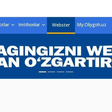
otlar
Imtihonlar
My.Oliygoh.uz
Webster