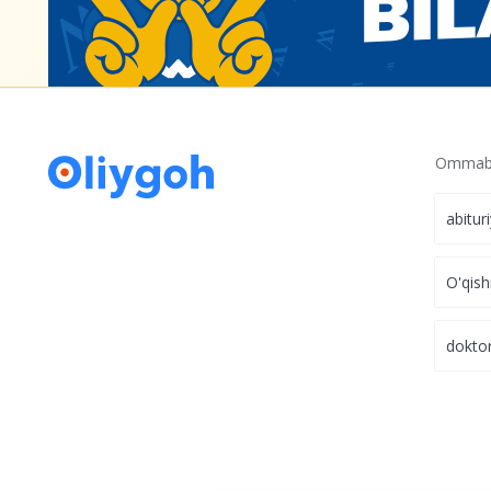
Ommabo
abitur
O'qish
dokto