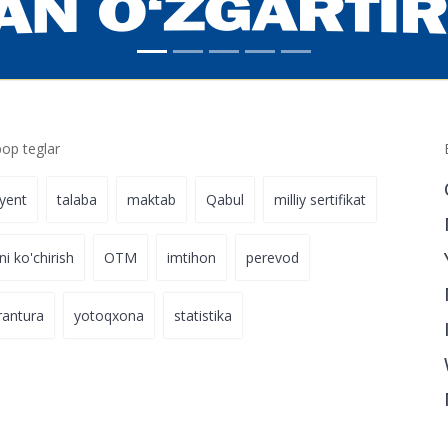
p teglar
iyent
talaba
maktab
Qabul
milliy sertifikat
ni ko'chirish
OTM
imtihon
perevod
rantura
yotoqxona
statistika