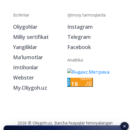
Bo‘limlar
Ijtimoiy tarmoqlarda
Oliygohlar
Instagram
Milliy sertifikat
Telegram
Yangiliklar
Facebook
Ma'lumotlar
Analitika
Imtihonlar
Webster
My.Oliygoh.uz
2026 © Oliygoh.uz, Barcha huquqlar himoyalangan