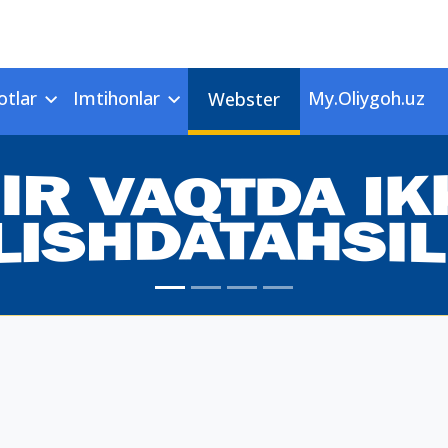
otlar
Imtihonlar
My.Oliygoh.uz
Webster