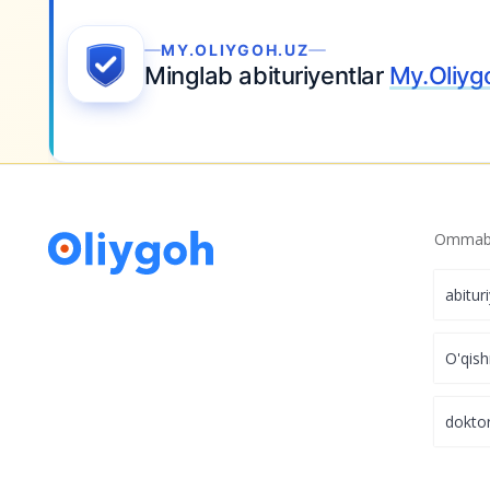
MY.OLIYGOH.UZ
Minglab abituriyentlar
My.Oliygo
Ommabo
abitur
O'qish
dokto