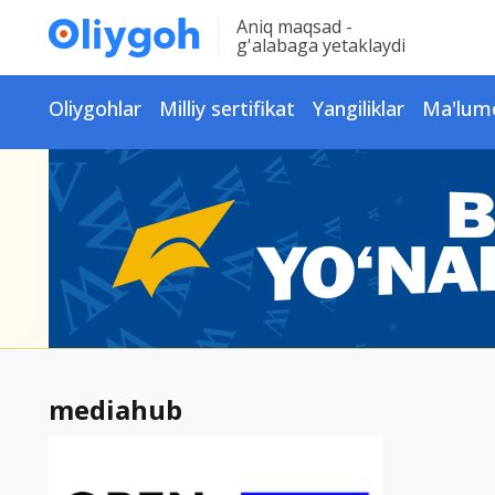
Aniq maqsad -
g'alabaga yetaklaydi
Oliygohlar
Milliy sertifikat
Yangiliklar
Ma'lum
mediahub