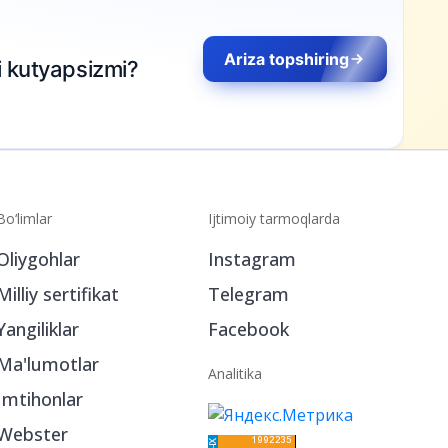
Ariza topshiring
i kutyapsizmi?
Bo‘limlar
Ijtimoiy tarmoqlarda
Oliygohlar
Instagram
Milliy sertifikat
Telegram
Yangiliklar
Facebook
Ma'lumotlar
Analitika
Imtihonlar
Webster