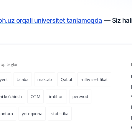
h.uz orqali universitet tanlamoqda
— Siz hal
p teglar
iyent
talaba
maktab
Qabul
milliy sertifikat
ni ko'chirish
OTM
imtihon
perevod
rantura
yotoqxona
statistika