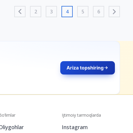
2
3
4
5
6
Ariza topshiring
Bo‘limlar
Ijtimoiy tarmoqlarda
Oliygohlar
Instagram