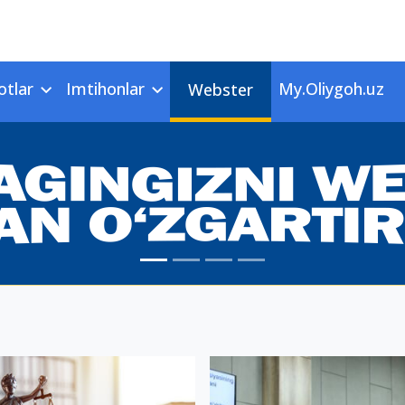
otlar
Imtihonlar
My.Oliygoh.uz
Webster