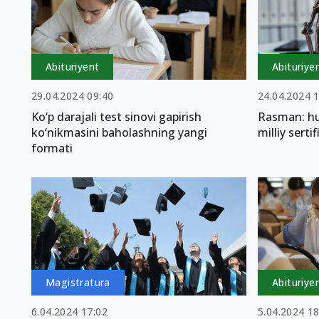
Abituriyent
Abituriye
29.04.2024 09:40
24.04.2024 
Ko‘p darajali test sinovi gapirish
Rasman: h
ko‘nikmasini baholashning yangi
milliy serti
formati
Magistratura
Abituriye
6.04.2024 17:02
5.04.2024 18