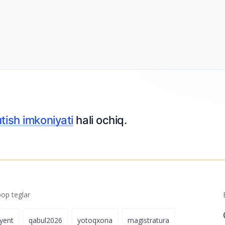
tish imkoniyati
hali ochiq.
p teglar
iyent
qabul2026
yotoqxona
magistratura