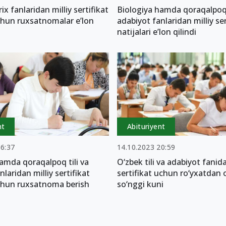
rix fanlaridan milliy sertifikat
Biologiya hamda qoraqalpoq t
chun ruxsatnomalar e’lon
adabiyot fanlaridan milliy ser
natijalari e’lon qilindi
nt
Abituriyent
16:37
14.10.2023 20:59
amda qoraqalpoq tili va
O‘zbek tili va adabiyot fanida
laridan milliy sertifikat
sertifikat uchun ro‘yxatdan 
chun ruxsatnoma berish
so‘nggi kuni