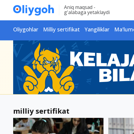
Aniq maqsad -
g'alabaga yetaklaydi
Oliygohlar
Milliy sertifikat
Yangiliklar
Ma'lum
milliy sertifikat