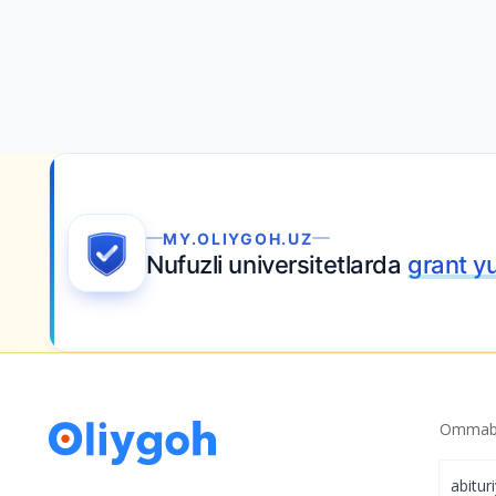
MY.OLIYGOH.UZ
Nufuzli universitetlarda
grant yu
Ommabo
abitur