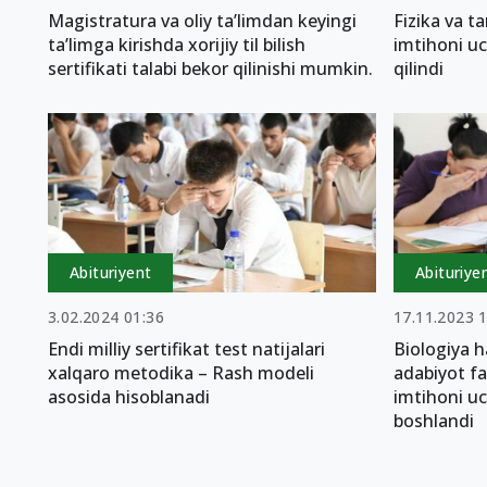
Magistratura va oliy ta’limdan keyingi
Fizika va ta
ta’limga kirishda xorijiy til bilish
imtihoni u
sertifikati talabi bekor qilinishi mumkin.
qilindi
Abituriyent
Abituriye
3.02.2024 01:36
17.11.2023 
Endi milliy sertifikat test natijalari
Biologiya h
xalqaro metodika – Rash modeli
adabiyot fan
asosida hisoblanadi
imtihoni u
boshlandi