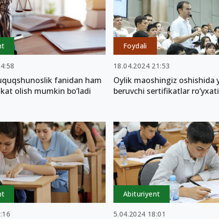
nt
Foydali
14:58
18.04.2024 21:53
uquqshunoslik fanidan ham
Oylik maoshingiz oshishida
fikat olish mumkin bo‘ladi
beruvchi sertifikatlar ro‘yxati
nt
Abituriyent
:16
5.04.2024 18:01