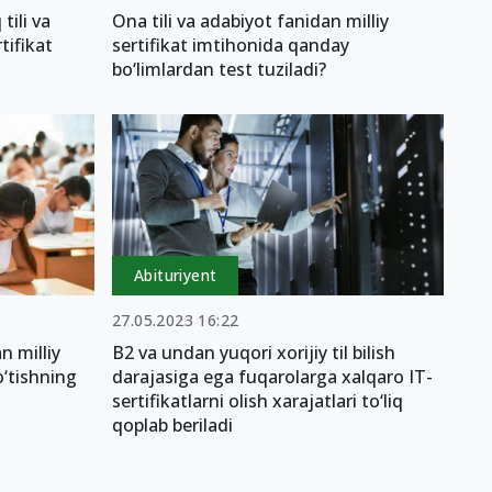
ili va
Ona tili va adabiyot fanidan milliy
tifikat
sertifikat imtihonida qanday
bo‘limlardan test tuziladi?
Abituriyent
27.05.2023 16:22
n milliy
B2 va undan yuqori xorijiy til bilish
o‘tishning
darajasiga ega fuqarolarga xalqaro IT-
sertifikatlarni olish xarajatlari to‘liq
qoplab beriladi