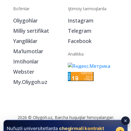
Bo‘limlar
Ijtimoiy tarmoqlarda
Oliygohlar
Instagram
Milliy sertifikat
Telegram
Yangiliklar
Facebook
Ma'lumotlar
Analitika
Imtihonlar
Webster
My.Oliygoh.uz
2026 © Oliygoh.uz, Barcha huquqlar himoyalangan
Reklama
/
Foydalanish shartlari
Nufuzli universitetlarda
chegirmali kontrakt