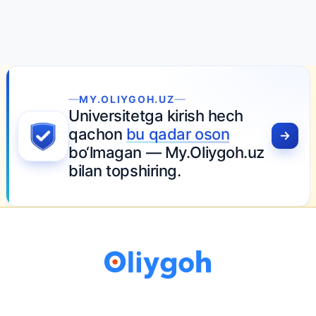
MY.OLIYGOH.UZ
Universitetga kirish hech
qachon
bu qadar oson
bo‘lmagan — My.Oliygoh.uz
bilan topshiring.