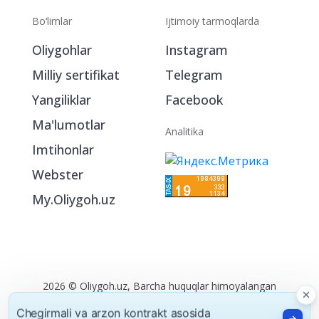
Bo‘limlar
Ijtimoiy tarmoqlarda
Oliygohlar
Instagram
Milliy sertifikat
Telegram
Yangiliklar
Facebook
Ma'lumotlar
Analitika
Imtihonlar
Webster
My.Oliygoh.uz
2026 © Oliygoh.uz, Barcha huquqlar himoyalangan
Reklama
/
Foydalanish shartlari
Chegirmali va arzon kontrakt asosida