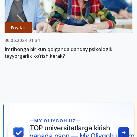
Foydali
30.06.2024 01:34
Imtihonga bir kun qolganda qanday psixologik
tayyorgarlik ko‘rish kerak?
MY.OLIYGOH.UZ
TOP universitetlarga kirish
yanada oson — My.Oliygoh.uz orqa