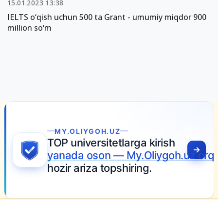
15.01.2023 13:38
IELTS o‘qish uchun 500 ta Grant - umumiy miqdor 900
million so‘m
MY.OLIYGOH.UZ
TOP universitetlarga kirish
yanada oson — My.Oliygoh.uz orqa
hozir ariza topshiring.