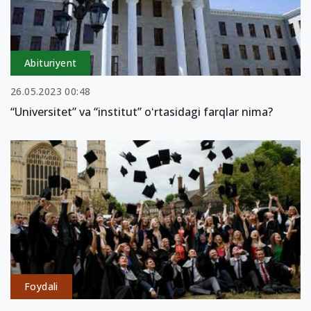
Abituriyent
26.05.2023 00:48
“Universitet” va “institut” oʻrtasidagi farqlar nima?
Foydali