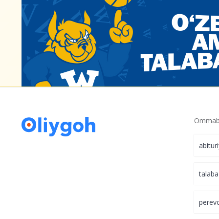
Ommabo
abitur
talaba
perev