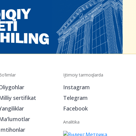
Bo‘limlar
Ijtimoiy tarmoqlarda
Oliygohlar
Instagram
Milliy sertifikat
Telegram
Yangiliklar
Facebook
Ma'lumotlar
Analitika
Imtihonlar