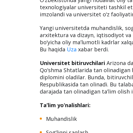
texnologiyalar universiteti tashkil e
imzolandi va universitet o‘z faoliyat
Yangi universitetda muhandislik, sog
arxitektura va dizayn, iqtisodiyot v
bo‘yicha oliy ma’lumotli kadrlar xalq
Bu haqida
Uza
xabar berdi.
Universitet bitiruvchilari
Arizona da
Qo‘shma Shtatlarida tan olinadigan h
diplomini oladilar. Bunda, bitiruvch
Respublikasida tan olinadi. Bu talab
darajada tan olinadigan ta’lim olish
Ta’lim yo‘nalishlari:
Muhandislik
Sog‘liqni saqlash