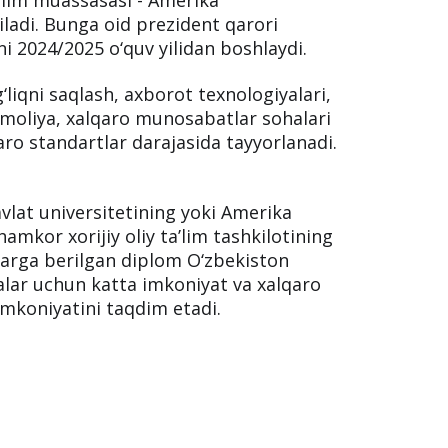
tiladi. Bunga oid prezident qarori
ini 2024/2025 o‘quv yilidan boshlaydi.
‘liqni saqlash, axborot texnologiyalari,
a moliya, xalqaro munosabatlar sohalari
aro standartlar darajasida tayyorlanadi.
vlat universitetining yoki Amerika
amkor xorijiy oliy ta’lim tashkilotining
ilarga berilgan diplom O‘zbekiston
alar uchun katta imkoniyat va xalqaro
 imkoniyatini taqdim etadi.