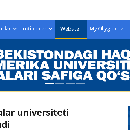
otlar
Imtihonlar
My.Oliygoh.uz
Webster
lar universiteti
adi