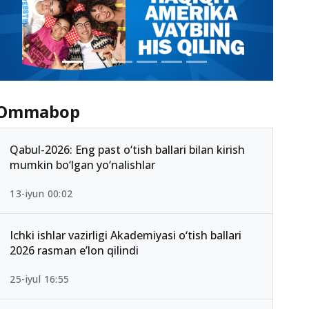
Ommabop
Qabul-2026: Eng past o‘tish ballari bilan kirish
mumkin bo‘lgan yo‘nalishlar
13-iyun 00:02
Ichki ishlar vazirligi Akademiyasi o‘tish ballari
2026 rasman e’lon qilindi
25-iyul 16:55