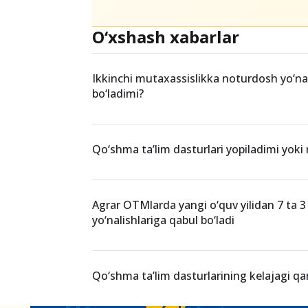
O‘xshash xabarlar
Ikkinchi mutaxassislikka noturdosh yo‘na
bo‘ladimi?
Qo‘shma ta’lim dasturlari yopiladimi yoki 
Agrar OTMlarda yangi o‘quv yilidan 7 ta 3 y
yo‘nalishlariga qabul bo‘ladi
Qo‘shma ta’lim dasturlarining kelajagi q