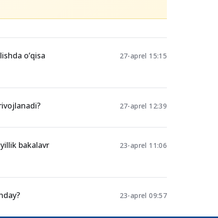
lishda o‘qisa
27-aprel 15:15
rivojlanadi?
27-aprel 12:39
illik bakalavr
23-aprel 11:06
anday?
23-aprel 09:57