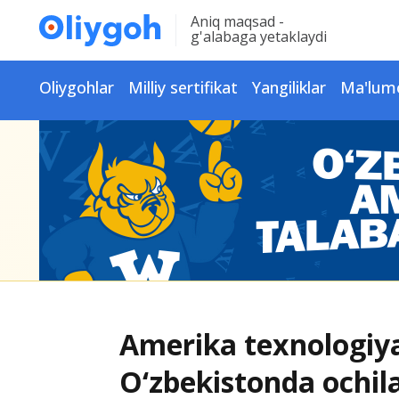
Aniq maqsad -
g'alabaga yetaklaydi
Oliygohlar
Milliy sertifikat
Yangiliklar
Ma'lum
Amerika texnologiya
O‘zbekistonda ochil