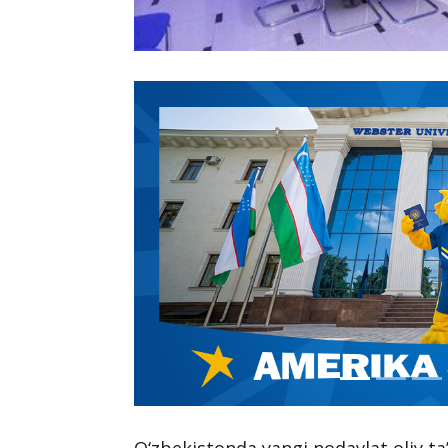
O‘zbekistonda yangi nodavlat oliy t