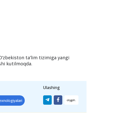
O‘zbekiston ta’lim tizimiga yangi
ishi kutilmoqda.
Ulashing
exnologiyalari