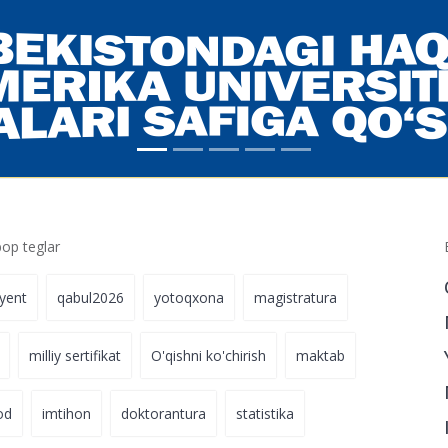
p teglar
iyent
qabul2026
yotoqxona
magistratura
milliy sertifikat
O'qishni ko'chirish
maktab
od
imtihon
doktorantura
statistika