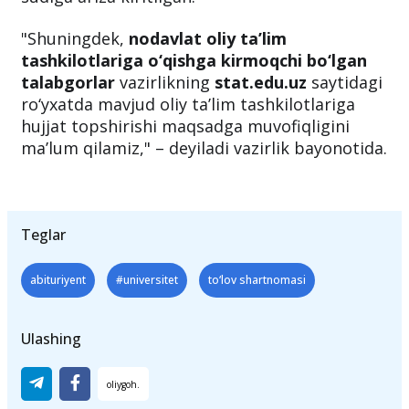
"Shuningdek,
nodavlat oliy ta’lim
tashkilotlariga o‘qishga kirmoqchi bo‘lgan
talabgorlar
vazirlikning
stat.edu.uz
saytidagi
ro‘yxatda mavjud oliy ta’lim tashkilotlariga
hujjat topshirishi maqsadga muvofiqligini
ma’lum qilamiz," – deyiladi vazirlik bayonotida.
Teglar
abituriyent
#universitet
to‘lov shartnomasi
Ulashing