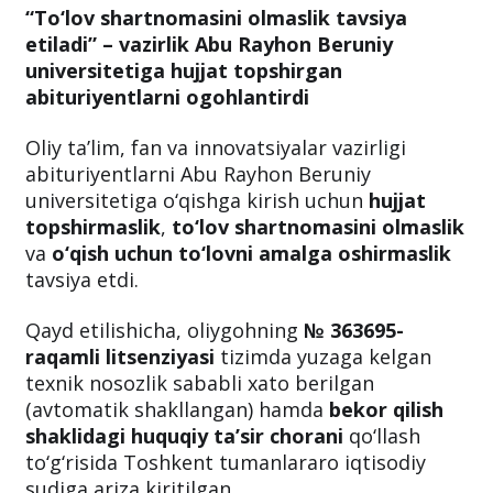
“To‘lov shartnomasini olmaslik tavsiya
etiladi” – vazirlik Abu Rayhon Beruniy
universitetiga hujjat topshirgan
abituriyentlarni ogohlantirdi
Oliy ta’lim, fan va innovatsiyalar vazirligi
abituriyentlarni Abu Rayhon Beruniy
universitetiga o‘qishga kirish uchun
hujjat
topshirmaslik
,
to‘lov shartnomasini olmaslik
va
o‘qish uchun to‘lovni amalga oshirmaslik
tavsiya etdi.
Qayd etilishicha, oliygohning
№ 363695-
raqamli litsenziyasi
tizimda yuzaga kelgan
texnik nosozlik sababli xato berilgan
(avtomatik shakllangan) hamda
bekor qilish
shaklidagi huquqiy ta’sir chorani
qo‘llash
to‘g‘risida Toshkent tumanlararo iqtisodiy
sudiga ariza kiritilgan.