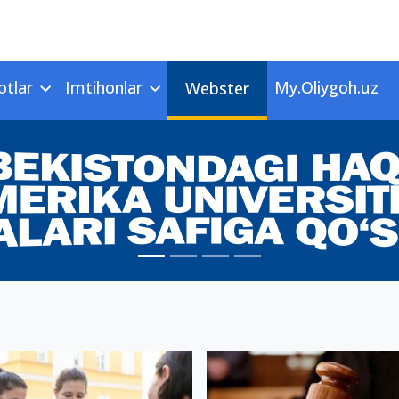
otlar
Imtihonlar
My.Oliygoh.uz
Webster