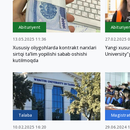
Abituriyent
Abituriye
13.05.2025 11:36
27.02.2025 
Xususiy oliygohlarda kontrakt narxlari
Yangi xusus
sirtqi ta’lim yopilishi sabab oshishi
University"g
kutilmoqda
Talaba
Magistra
10.02.2025 16:20
29.06.2024 