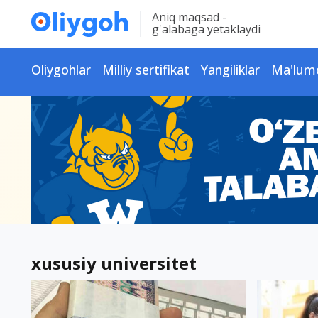
Aniq maqsad -
g'alabaga yetaklaydi
Oliygohlar
Milliy sertifikat
Yangiliklar
Ma'lum
xususiy universitet