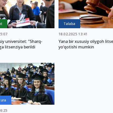
nt
Talaba
05:07
18.02.2025 13:41
iy universitet: "Sharq-
Yana bir xususiy oliygoh lits
a litsenziya berildi
yo‘qotishi mumkin
tura
16:25