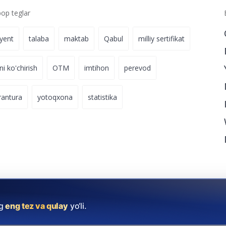
p teglar
iyent
talaba
maktab
Qabul
milliy sertifikat
ni ko'chirish
OTM
imtihon
perevod
rantura
yotoqxona
statistika
ng
eng tez va qulay
yo‘li.