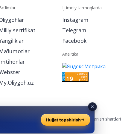
Bo‘limlar
Ijtimoiy tarmoqlarda
Oliygohlar
Instagram
Milliy sertifikat
Telegram
Yangiliklar
Facebook
Ma'lumotlar
Analitika
Imtihonlar
Webster
My.Oliygoh.uz
Reklama
/
Foydalanish shartlari
Hujjat topshirish