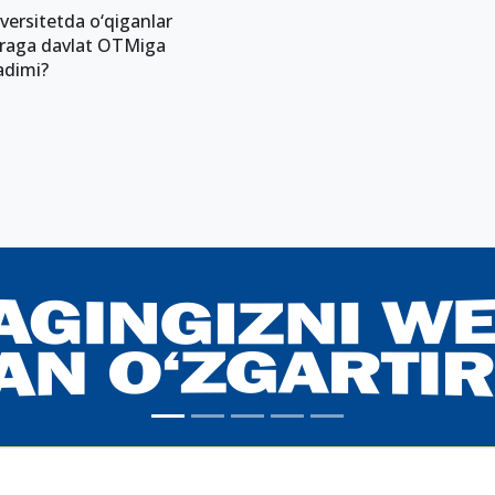
versitetda o‘qiganlar
raga davlat OTMiga
adimi?