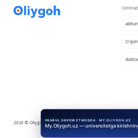
Ommabo
abitur
O'qish
dokto
QABUL DAVOM ETMOQDA · MY.OLIYGOH.UZ
2026 © Oliygoh.uz, Barcha huquqlar himoyalangan
My.Oliygoh.uz — universitetga kirishni