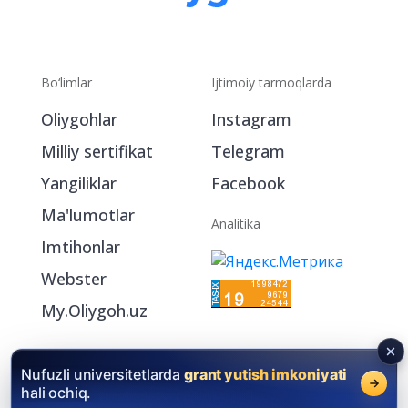
Bo‘limlar
Ijtimoiy tarmoqlarda
Oliygohlar
Instagram
Milliy sertifikat
Telegram
Yangiliklar
Facebook
Ma'lumotlar
Analitika
Imtihonlar
Webster
My.Oliygoh.uz
Nufuzli universitetlarda
grant yutish imkoniyati
hali ochiq.