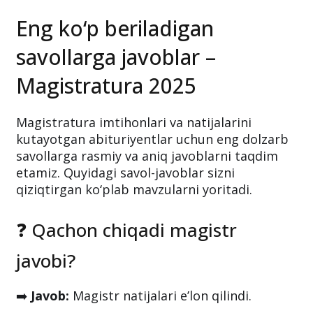
Eng ko‘p beriladigan
savollarga javoblar –
Magistratura 2025
Magistratura imtihonlari va natijalarini
kutayotgan abituriyentlar uchun eng dolzarb
savollarga rasmiy va aniq javoblarni taqdim
etamiz. Quyidagi savol-javoblar sizni
qiziqtirgan ko‘plab mavzularni yoritadi.
❓ Qachon chiqadi magistr
javobi?
➡️
Javob:
Magistr natijalari e’lon qilindi.