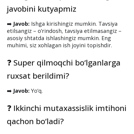
javobini kutyapmiz
➡️
Javob:
Ishga kirishingiz mumkin. Tavsiya
etilsangiz – o‘rindosh, tavsiya etilmasangiz –
asosiy shtatda ishlashingiz mumkin. Eng
muhimi, siz xohlagan ish joyini topishdir.
❓ Super qilmoqchi bo‘lganlarga
ruxsat berildimi?
➡️
Javob:
Yo‘q.
❓ Ikkinchi mutaxassislik imtihoni
qachon bo‘ladi?