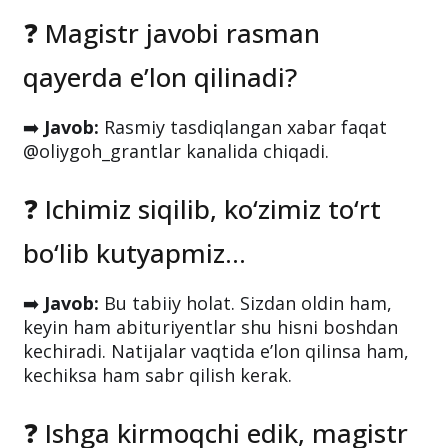
❓ Magistr javobi rasman
qayerda e’lon qilinadi?
➡️
Javob:
Rasmiy tasdiqlangan xabar faqat
@oliygoh_grantlar
kanalida chiqadi.
❓ Ichimiz siqilib, ko‘zimiz to‘rt
bo‘lib kutyapmiz...
➡️
Javob:
Bu tabiiy holat. Sizdan oldin ham,
keyin ham abituriyentlar shu hisni boshdan
kechiradi. Natijalar vaqtida e’lon qilinsa ham,
kechiksa ham sabr qilish kerak.
❓ Ishga kirmoqchi edik, magistr