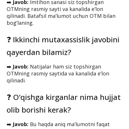
➡️
Javob:
Imtihon sanasi siz topshirgan
OTMning rasmiy sayti va kanalida e’lon
qilinadi. Batafsil ma’lumot uchun OTM bilan
bog‘laning.
❓ Ikkinchi mutaxassislik javobini
qayerdan bilamiz?
➡️
Javob:
Natijalar ham siz topshirgan
OTMning rasmiy saytida va kanalida e’lon
qilinadi.
❓ O‘qishga kirganlar nima hujjat
olib borishi kerak?
➡️
Javob:
Bu haqda aniq ma’lumotni faqat