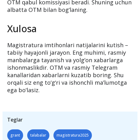
OTM qabul komissiyasi beradi. Shuning uchun
albatta OTM bilan bog‘laning.
Xulosa
Magistratura imtihonlari natijalarini kutish –
tabiiy hayajonli jarayon. Eng muhimi, rasmiy
manbalarga tayanish va yolg‘on xabarlarga
ishonmaslikdir. OTM va rasmiy Telegram
kanallaridan xabarlarni kuzatib boring. Shu
orqali siz eng to‘g‘ri va ishonchli ma’lumotga
ega bo‘lasiz.
Teglar
grant
talabalar
magistratura2025