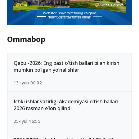
Ommabop
Qabul-2026: Eng past o‘tish ballari bilan kirish
mumkin bo‘lgan yo‘nalishlar
13-iyun 00:02
Ichki ishlar vazirligi Akademiyasi o‘tish ballari
2026 rasman e’lon qilindi
25-iyul 16:55