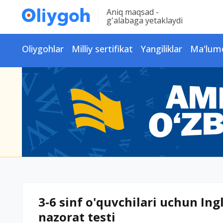
Aniq maqsad -
g'alabaga yetaklaydi
Oliygohlar
Milliy sertifikat
Yangiliklar
Ma'lum
3-6 sinf o'quvchilari uchun Ingl
nazorat testi