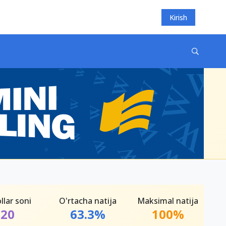
Kirish
llar soni
O'rtacha natija
Maksimal natija
20
63.3%
100%