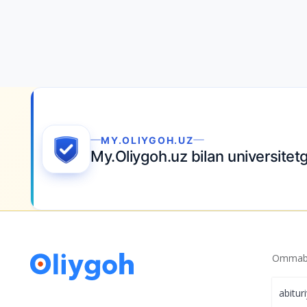
MY.OLIYGOH.UZ
My.Oliygoh.uz bilan universite
Ommabo
abitur