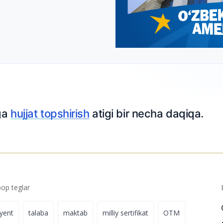
tga
hujjat topshirish
atigi bir necha daqiqa.
p teglar
iyent
talaba
maktab
milliy sertifikat
OTM