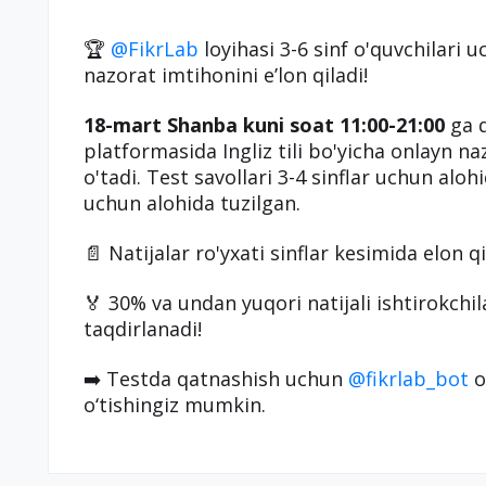
🏆
@FikrLab
loyihasi 3-6 sinf o'quvchilari 
nazorat imtihonini eʼlon qiladi!
18-mart Shanba kuni soat 11:00-21:00
ga 
platformasida Ingliz tili bo'yicha onlayn naz
o'tadi. Test savollari 3-4 sinflar uchun alohi
uchun alohida tuzilgan.
📄 Natijalar ro'yxati sinflar kesimida elon qi
🏅 30% va undan yuqori natijali ishtirokchila
taqdirlanadi!
➡️ Testda qatnashish uchun
@fikrlab_bot
o
o‘tishingiz mumkin.