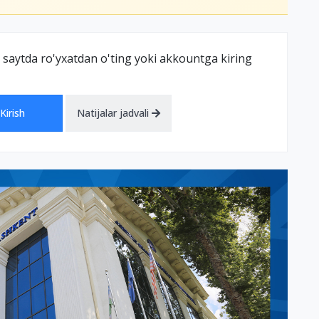
 saytda ro'yxatdan o'ting yoki akkountga kiring
Kirish
Natijalar jadvali