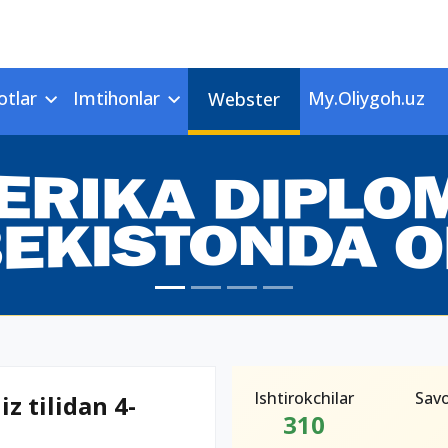
otlar
Imtihonlar
My.Oliygoh.uz
Webster
Ishtirokchilar
Savo
iz tilidan 4-
310