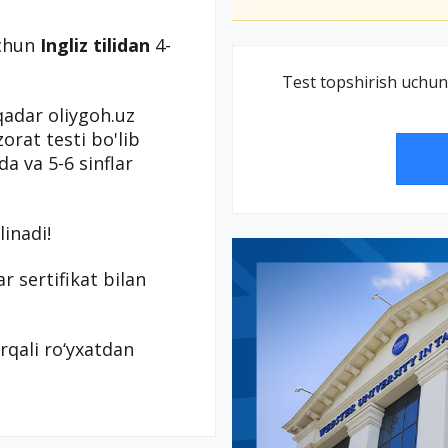
uchun
Ingliz tilidan
4-
Test topshirish uchun
qadar oliygoh.uz
orat testi bo'lib
da va 5-6 sinflar
linadi!
r sertifikat bilan
rqali ro‘yxatdan